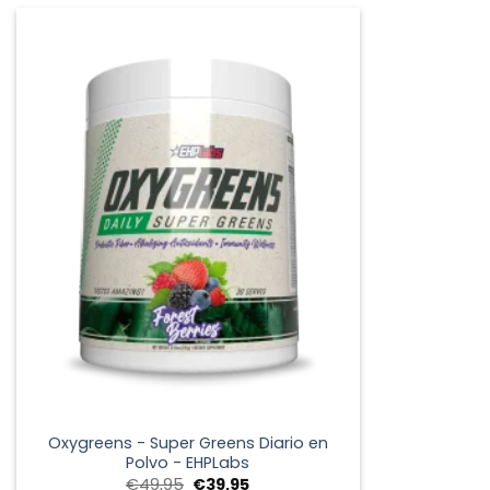
era:
es:
€39,95.
€24,95.
+
Oxygreens - Super Greens Diario en
Polvo - EHPLabs
El
El
€
49,95
€
39,95