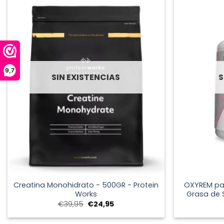
9,7
SIN EXISTENCIAS
S
+
+
Creatina Monohidrato - 500GR - Protein
OXYREM pa
Works
Grasa de 
El
El
€
39,95
€
24,95
precio
precio
original
actual