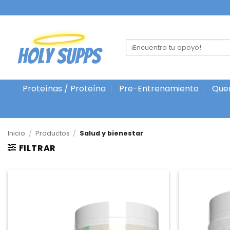
Ir
al
contenido
Buscar
por:
Proteínas / Proteína
Pre-Entrenamiento
Que
Inicio
/
Productos
/
Salud y bienestar
FILTRAR