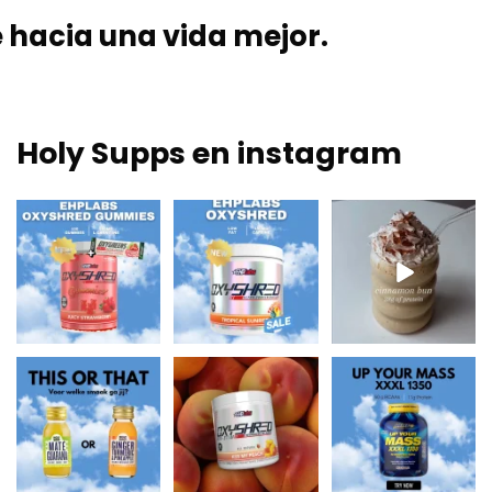
 hacia una vida mejor.
Holy Supps en instagram
Nuevo en Holy Supps
¡Bajo en grasas y
Nutritivo, rico en
🍬⚡
150mg de cafeína
proteínas y perfecto
OxyShred Gummies
por ración! ⚡
...
para
...
de
...
0
2
2
0
3
0
¿Mate y guaraná
¡Bésame el
Up Your Mass XXXL
para un chute de
melocotón y quema
1350 = proteínas +
energía o
...
esa grasa! 🍑🔥
BCAA para el
...
...
0
0
1
0
1
0