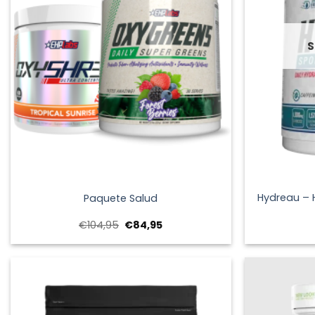
S
+
+
Hydreau – 
Paquete Salud
El
El
€
104,95
€
84,95
precio
precio
original
actual
era:
es:
€104,95.
€84,95.