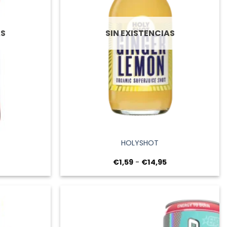
AS
SIN EXISTENCIAS
+
HOLYSHOT
Rango
€
1,59
-
€
14,95
de
precios:
desde
€1,59
hasta
€14,95