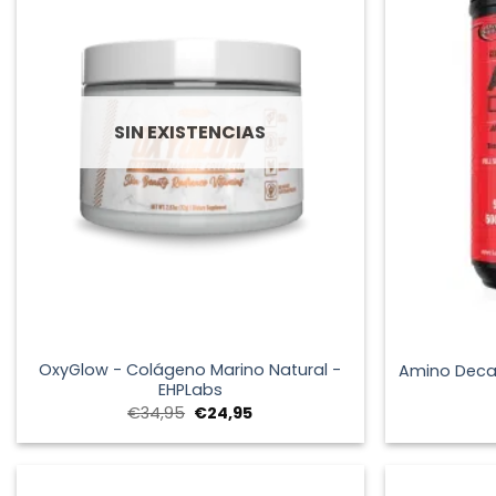
SIN EXISTENCIAS
+
+
OxyGlow - Colágeno Marino Natural -
Amino Deca
EHPLabs
El
El
€
34,95
€
24,95
precio
precio
original
actual
era:
es:
€34,95.
€24,95.