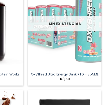
SIN EXISTENCIAS
+
rotein Works
OxyShred Ultra Energy Drink RTD - 355ML
l
€
3,50
recio
l
ctual
s:
9,95.