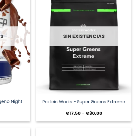
AS
SIN EXISTENCIAS
+
geno Night
Protein Works - Super Greens Extreme
Rango
€
17,50
-
€
30,00
de
precios:
desde
€17,50
hasta