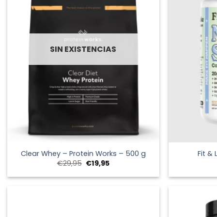
SIN EXISTENCIAS
+
+
Clear Whey – Protein Works – 500 g
Fit &
El
El
€
29,95
€
19,95
precio
precio
original
actual
era:
es:
€29,95.
€19,95.