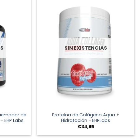
€30,00
AS
SIN EXISTENCIAS
+
uemador de
Proteína de Colágeno Aqua +
- EHP Labs
Hidratación - EHPLabs
€
34,95