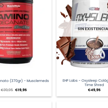
SIN EXISTENCI
+
EHP Labs - Oxysleep Colá
nato (370gr) - Musclemeds
Time Shred
El
El
€
39,95
€
19,95
€
49,95
precio
precio
original
actual
era:
es:
€39,95.
€19,95.