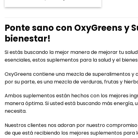
precio
precio
original
actual
era:
es:
€49,95.
€39,95.
Ponte sano con OxyGreens y Su
bienestar!
Si estás buscando la mejor manera de mejorar tu salud
esenciales, estos suplementos para la salud y el biene
OxyGreens contiene una mezcla de superalimentos y ant
por su parte, es una mezcla de verduras, frutas y hierb
Ambos suplementos están hechos con los mejores ingre
manera óptima. Si usted está buscando más energía, un
necesita.
Nuestros clientes nos adoran por nuestro compromiso c
de que está recibiendo los mejores suplementos para la