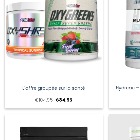
RU
+
+
Hydreau – 
L'offre groupée sur la santé
Le
Le
€
104,95
€
84,95
prix
prix
initial
actuel
était :
est :
€104,95.
€84,95.