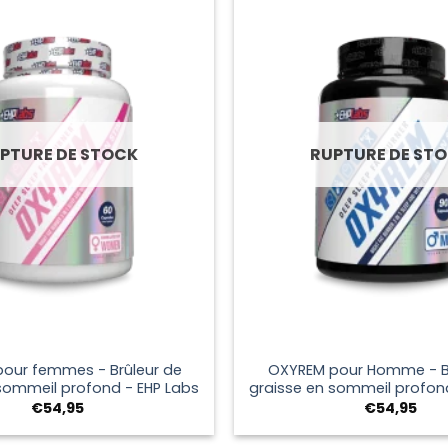
PTURE DE STOCK
RUPTURE DE ST
+
our femmes - Brûleur de
OXYREM pour Homme - Br
sommeil profond - EHP Labs
graisse en sommeil profon
€
54,95
€
54,95