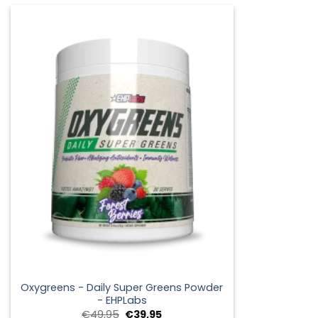
était :
est :
€39,95.
€24,95.
+
Oxygreens - Daily Super Greens Powder
- EHPLabs
Le
Le
€
49,95
€
39,95