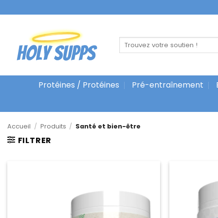
Skip
to
content
Recherche
pour :
Protéines / Protéines
Pré-entraînement
Accueil
/
Produits
/
Santé et bien-être
FILTRER