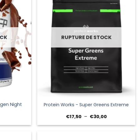
OCK
RUPTURE DE STOCK
+
agen Night
Protein Works - Super Greens Extreme
Plage
€
17,50
–
€
30,00
de
prix :
€17,50
à
€30,00