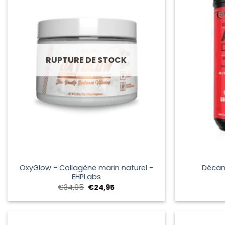
RUPTURE DE STOCK
+
+
OxyGlow - Collagène marin naturel -
Décan
EHPLabs
Le
Le
€
34,95
€
24,95
prix
prix
initial
actuel
était :
est :
€34,95.
€24,95.