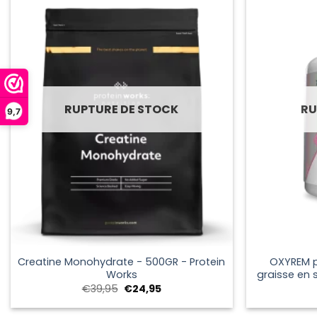
RUPTURE DE STOCK
RU
9,7
+
+
Creatine Monohydrate - 500GR - Protein
OXYREM p
Works
graisse en 
Le
Le
€
39,95
€
24,95
prix
prix
initial
actuel