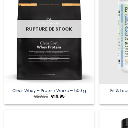
RUPTURE DE STOCK
+
+
Clear Whey – Protein Works – 500 g
Fit & Le
Le
Le
€
29,95
€
19,95
prix
prix
initial
actuel
était :
est :
€29,95.
€19,95.