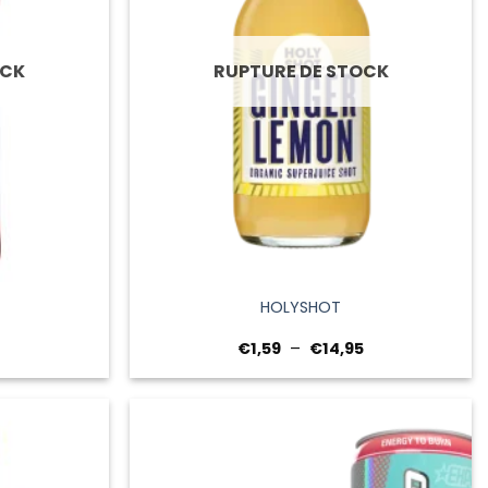
OCK
RUPTURE DE STOCK
+
HOLYSHOT
Plage
€
1,59
–
€
14,95
de
prix :
€1,59
à
€14,95