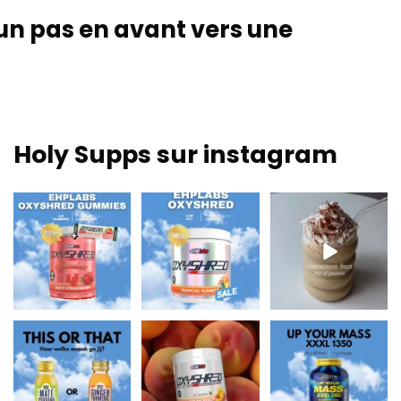
un pas en avant vers une
Holy Supps sur instagram
Nouveau chez Holy
Faible teneur en
Nourrissant, riche en
Supps 🍬⚡
matières grasses et
protéines et parfait
Les gommes
150 mg de
...
pour
...
OxyShred
...
0
2
2
0
3
0
Maté & Guarana
Embrasse ma pêche
Up Your Mass XXXL
pour un regain
et brûle cette graisse
1350 = protéines +
d'énergie ou
...
! 🍑🔥
...
BCAA pour la
...
0
0
1
0
1
0