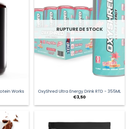
RUPTURE DE STOCK
+
rotein Works
OxyShred Ultra Energy Drink RTD - 355ML
e
€
3,50
rix
ctuel
st :
9,95.