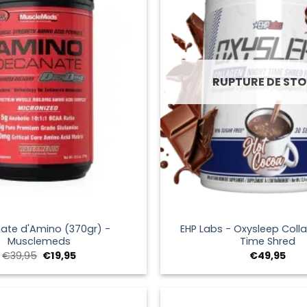
RUPTURE DE ST
+
ate d'Amino (370gr) -
EHP Labs - Oxysleep Coll
Musclemeds
Time Shred
Le
Le
€
39,95
€
19,95
€
49,95
prix
prix
initial
actuel
était :
est :
€39,95.
€19,95.