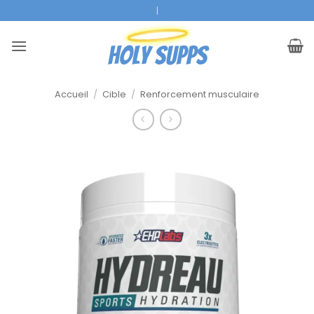
Skip
Marques A Premium
|
to
content
Accueil
/
Cible
/
Renforcement musculaire