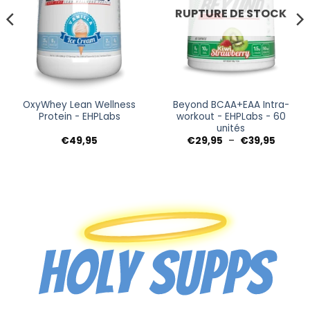
RUPTURE DE STOCK
OxyWhey Lean Wellness
Beyond BCAA+EAA Intra-
Protein - EHPLabs
workout - EHPLabs - 60
unités
Plage
€
49,95
€
29,95
–
€
39,95
de
prix :
€29,95
à
€39,95