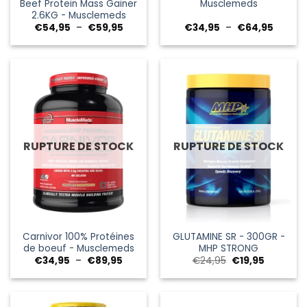
Beef Protein Mass Gainer
Musclemeds
2.6KG - Musclemeds
Plage
Plage
€
54,95
–
€
59,95
€
34,95
–
€
64,95
de
de
prix :
prix :
€54,95
€34,95
à
à
€59,95
€64,95
RUPTURE DE STOCK
RUPTURE DE STOCK
Carnivor 100% Protéines
GLUTAMINE SR - 300GR -
de boeuf - Musclemeds
MHP STRONG
Plage
Le
Le
€
34,95
–
€
89,95
€
24,95
€
19,95
de
prix
prix
prix :
initial
actuel
€34,95
était :
est :
à
€24,95.
€19,95.
€89,95