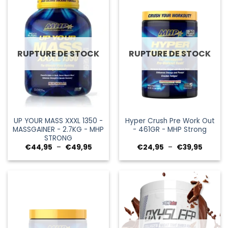
RUPTURE DE STOCK
RUPTURE DE STOCK
UP YOUR MASS XXXL 1350 -
Hyper Crush Pre Work Out
MASSGAINER - 2.7KG - MHP
- 461GR - MHP Strong
STRONG
Plage
Plage
€
44,95
–
€
49,95
€
24,95
–
€
39,95
de
de
prix :
prix :
€44,95
€24,95
à
à
€49,95
€39,95