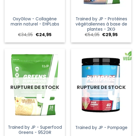
OxyGlow - Collagène
Trained by JP - Protéines
marin naturel - EHPLabs
végétaliennes à base de
plantes - 2KG
Le
Le
Le
Le
€
34,95
€
24,95
€
54,95
€
29,95
prix
prix
prix
prix
initial
actuel
initial
actuel
était :
est :
était :
est :
€34,95.
€24,95.
€54,95.
€29,95.
RUPTURE DE STOCK
RUPTURE DE STOCK
Trained by JP - Superfood
Trained by JP - Pompage
Greens - 952GR