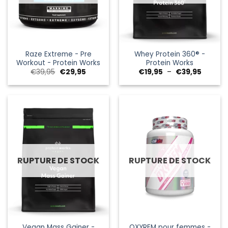
Raze Extreme - Pre
Whey Protein 360® -
Workout - Protein Works
Protein Works
Le
Le
Plage
€
39,95
€
29,95
€
19,95
–
€
39,95
prix
prix
de
initial
actuel
prix :
était :
est :
€19,95
€39,95.
€29,95.
à
€39,95
RUPTURE DE STOCK
RUPTURE DE STOCK
Vegan Mass Gainer -
OXYREM pour femmes -