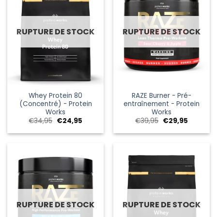
RUPTURE DE STOCK
RUPTURE DE STOCK
Whey Protein 80
RAZE Burner - Pré-
(Concentré) - Protein
entraînement - Protein
Works
Works
Le
Le
Le
Le
€
34,95
€
24,95
€
39,95
€
29,95
prix
prix
prix
prix
initial
actuel
initial
actuel
était :
est :
était :
est :
€34,95.
€24,95.
€39,95.
€29,95.
RUPTURE DE STOCK
RUPTURE DE STOCK