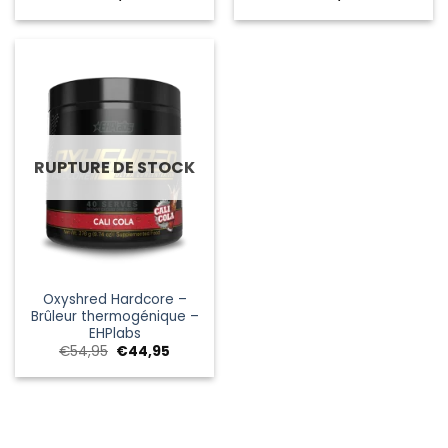
RUPTURE DE STOCK
Oxyshred Hardcore –
Brûleur thermogénique –
EHPlabs
Le
Le
€
54,95
€
44,95
prix
prix
initial
actuel
était :
est :
€54,95.
€44,95.