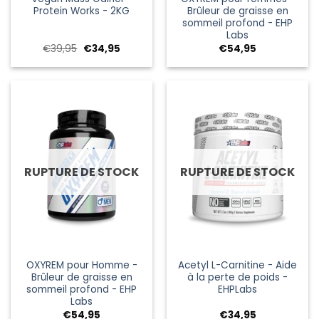
Protein Works - 2KG
Brûleur de graisse en
sommeil profond - EHP
Labs
Le
Le
€
39,95
€
34,95
€
54,95
prix
prix
initial
actuel
était :
est :
€39,95.
€34,95.
RUPTURE DE STOCK
RUPTURE DE STOCK
OXYREM pour Homme -
Acetyl L-Carnitine - Aide
Brûleur de graisse en
à la perte de poids -
sommeil profond - EHP
EHPLabs
Labs
€
54,95
€
34,95