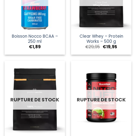
Boisson Nocco BCAA –
Clear Whey – Protein
250 ml
Works – 500 g
Le
Le
€
1,89
€
29,95
€
19,95
prix
prix
initial
actuel
était :
est :
€29,95.
€19,95.
RUPTURE DE STOCK
RUPTURE DE STOCK