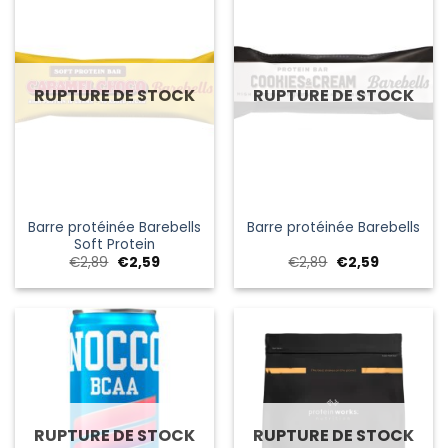
RUPTURE DE STOCK
RUPTURE DE STOCK
Barre protéinée Barebells
Barre protéinée Barebells
Soft Protein
Le
Le
Le
Le
€
2,89
€
2,59
€
2,89
€
2,59
prix
prix
prix
prix
initial
actuel
initial
actuel
était :
est :
était :
est :
€2,89.
€2,59.
€2,89.
€2,59.
RUPTURE DE STOCK
RUPTURE DE STOCK