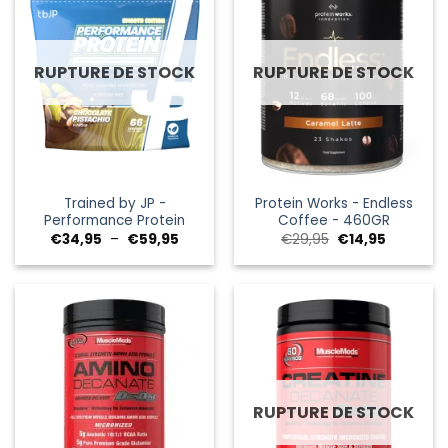
RUPTURE DE STOCK
RUPTURE DE STOCK
Trained by JP -
Protein Works - Endless
Performance Protein
Coffee - 460GR
Plage
Le
Le
€
34,95
–
€
59,95
€
29,95
€
14,95
de
prix
prix
prix :
initial
actuel
€34,95
était :
est :
à
€29,95.
€14,95.
€59,95
RUPTURE DE STOCK