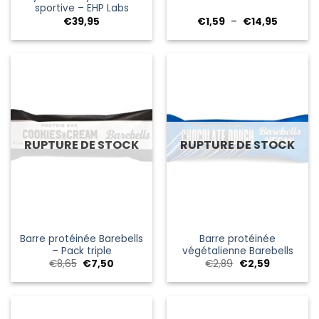
sportive – EHP Labs
Plage
€
39,95
€
1,59
–
€
14,95
de
prix :
€1,59
à
€14,95
RUPTURE DE STOCK
RUPTURE DE STOCK
Barre protéinée Barebells
Barre protéinée
– Pack triple
végétalienne Barebells
Le
Le
Le
Le
€
8,65
€
7,50
€
2,89
€
2,59
prix
prix
prix
prix
initial
actuel
initial
actuel
était :
est :
était :
est :
€8,65.
€7,50.
€2,89.
€2,59.