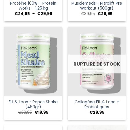
Protéine 100% – Protein
Musclemeds - Nitrolift Pre
Works – 1,25 kg
Workout (500gr)
Plage
Le
Le
€
24,95
–
€
29,95
€
39,95
€
29,95
de
prix
prix
prix :
initial
actuel
€24,95
était :
est :
à
€39,95.
€29,95.
€29,95
RUPTURE DE STOCK
Fit & Lean - Repas Shake
Collagène Fit & Lean +
(450gr)
Probiotiques
Le
Le
€
39,95
€
19,95
€
29,95
prix
prix
initial
actuel
était :
est :
€39,95.
€19,95.