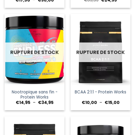
€
17,50
–
€
30,00
€
39,95
€
24,95
de
prix
prix
prix :
initial
actuel
€17,50
était :
est :
à
€39,95.
€24,95.
€30,00
RUPTURE DE STOCK
RUPTURE DE STOCK
Nootropique sans fin -
BCAA 2:1:1 - Protein Works
Protein Works
Plage
Plage
€
14,95
–
€
34,95
€
10,00
–
€
15,00
de
de
prix :
prix :
€14,95
€10,00
à
à
€34,95
€15,00