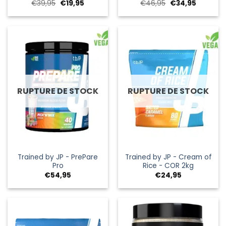
Le
Le
Le
Le
€
39,95
€
19,95
€
46,95
€
34,95
prix
prix
prix
prix
initial
actuel
initial
actuel
était :
est :
était :
est :
€39,95.
€19,95.
€46,95.
€34,95.
RUPTURE DE STOCK
RUPTURE DE STOCK
Trained by JP - PrePare
Trained by JP - Cream of
Pro
Rice - COR 2kg
€
54,95
€
24,95