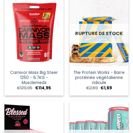
RUPTURE DE STOCK
Carnivor Mass Big Steer
The Protein Works - Barre
1250 - 6.7KG -
protéinée végétalienne
Musclemeds
ridicule
Le
Le
Le
Le
€
129,95
€
114,95
€
2,69
€
1,69
prix
prix
prix
prix
initial
actuel
initial
actuel
était :
est :
était :
est :
€129,95.
€114,95.
€2,69.
€1,69.