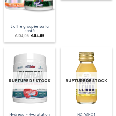
était :
est :
€29,95.
€14,95.
L'offre groupée sur la
santé
Le
Le
€
104,95
€
84,95
prix
prix
initial
actuel
était :
est :
€104,95.
€84,95.
RUPTURE DE STOCK
RUPTURE DE STOCK
Hydreau – Hydratation
HOLYSHOT