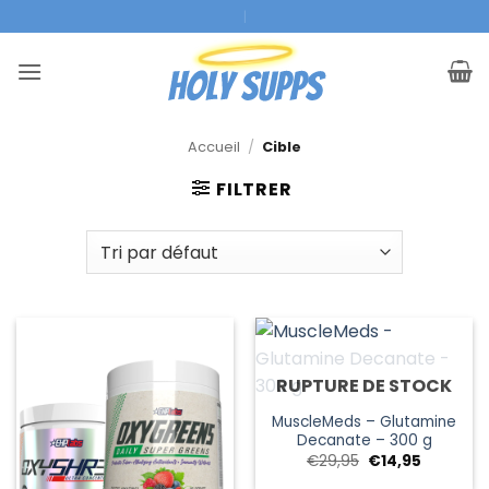
Skip
|
to
content
Accueil
/
Cible
FILTRER
RUPTURE DE STOCK
MuscleMeds – Glutamine
Decanate – 300 g
Le
Le
€
29,95
€
14,95
prix
prix
initial
actuel