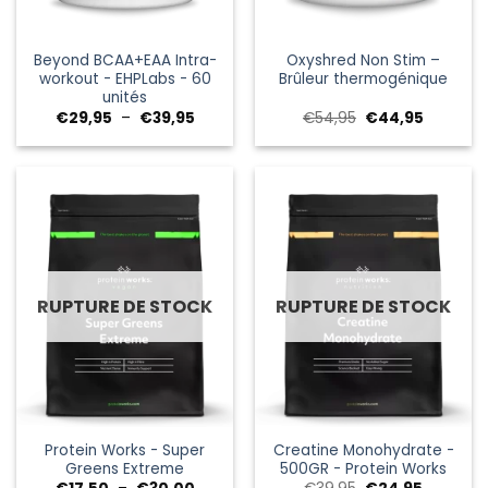
Beyond BCAA+EAA Intra-
Oxyshred Non Stim –
workout - EHPLabs - 60
Brûleur thermogénique
unités
Plage
Le
Le
€
29,95
–
€
39,95
€
54,95
€
44,95
de
prix
prix
prix :
initial
actuel
€29,95
était :
est :
à
€54,95.
€44,95.
€39,95
RUPTURE DE STOCK
RUPTURE DE STOCK
Protein Works - Super
Creatine Monohydrate -
Greens Extreme
500GR - Protein Works
Plage
Le
Le