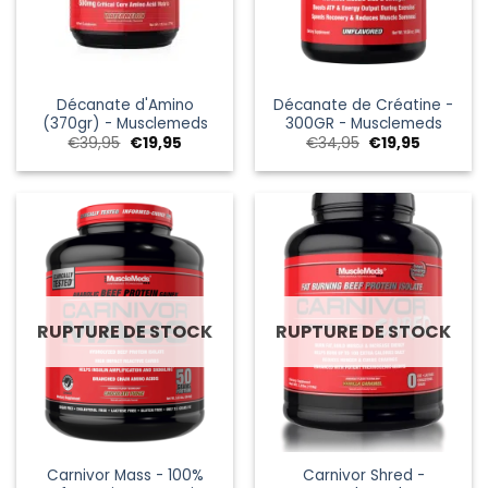
Décanate d'Amino
Décanate de Créatine -
(370gr) - Musclemeds
300GR - Musclemeds
Le
Le
Le
Le
€
39,95
€
19,95
€
34,95
€
19,95
prix
prix
prix
prix
initial
actuel
initial
actuel
était :
est :
était :
est :
€39,95.
€19,95.
€34,95.
€19,95.
RUPTURE DE STOCK
RUPTURE DE STOCK
Carnivor Mass - 100%
Carnivor Shred -