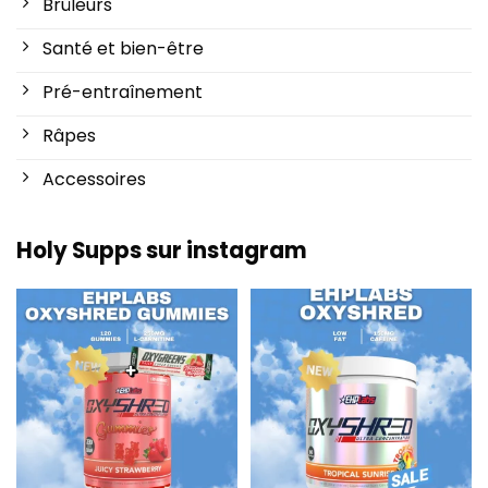
Brûleurs
Santé et bien-être
Pré-entraînement
Râpes
Accessoires
Holy Supps sur instagram
Nouveau chez Holy Supps 🍬⚡
Faible teneur en matières
Les gommes OxyShred
...
grasses et 150 mg de
...
3
0
0
2