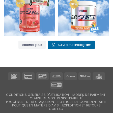
3
0
0
2
Afficher plus
Suivre sur Instagram
IDeal
Carte
Bancontact
Virement
Klarna
Belfius
KBC
de
bancaire
GiroPay
crédit
2
CONDITIONS GÉNÉRALES D'UTILISATION
MODES DE PAIEMENT
CLAUSE DE NON-RESPONSABILITÉ
PROCÉDURE DE RÉCLAMATION
POLITIQUE DE CONFIDENTIALITÉ
POLITIQUE EN MATIÈRE D'AVIS
EXPÉDITION ET RETOURS
CONTACT