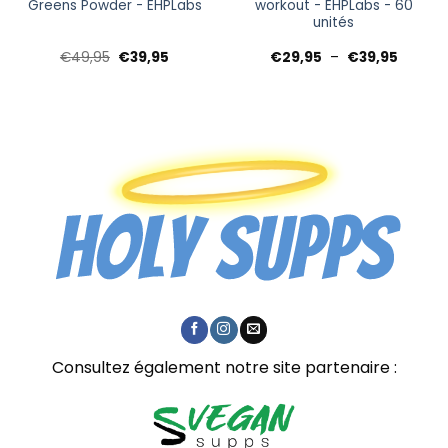
Greens Powder - EHPLabs
workout - EHPLabs - 60
unités
Le
Le
Plage
€
49,95
€
39,95
€
29,95
–
€
39,95
prix
prix
de
initial
actuel
prix :
95
était :
est :
€29,95
€49,95.
€39,95.
à
95
€39,95
Consultez également notre site partenaire :