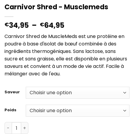
Carnivor Shred - Musclemeds
Plage
34,95
–
64,95
€
€
de
Carnivor Shred de MuscleMeds est une protéine en
prix :
poudre à base d'isolat de bœuf combinée à des
€34,95
ingrédients thermogéniques. Sans lactose, sans
à
sucre et sans graisse, elle est disponible en plusieurs
€64,95
saveurs et convient à un mode de vie actif. Facile à
mélanger avec de l'eau.
Saveur
Poids
quantité de Carnivor Shred - Musclemeds