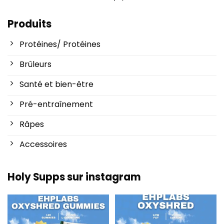
Produits
Protéines/ Protéines
Brûleurs
Santé et bien-être
Pré-entraînement
Râpes
Accessoires
Holy Supps sur instagram
Nouveau chez Holy Supps 🍬⚡
Faible teneur en matières
Les gommes OxyShred
...
grasses et 150 mg de
...