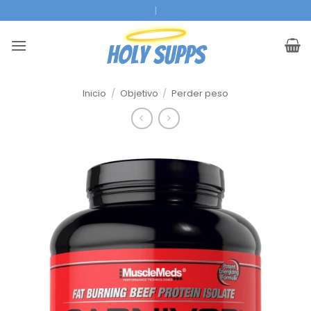
Ir
Super Servicio
|
al
contenido
Inicio
/
Objetivo
/
Perder peso