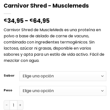
Carnivor Shred - Musclemeds
Rango
34,95
-
64,95
€
€
de
Carnivor Shred de MuscleMeds es una proteína en
precios:
polvo a base de aislado de carne de vacuno,
desde
combinada con ingredientes termogénicos. Sin
€34,95
lactosa, azúcar ni grasas, disponible en varios
hasta
sabores y apta para un estilo de vida activo. Fácil de
€64,95
mezclar con agua.
Sabor
Peso
Carnivor Shred - Musclemeds cantidad