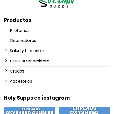
Productos
Proteínas
Quemadores
Salud y bienestar
Pre-Entrenamiento
Crudos
Accesorios
Holy Supps en instagram
Nuevo en Holy Supps 🍬⚡
¡Bajo en grasas y 150mg de