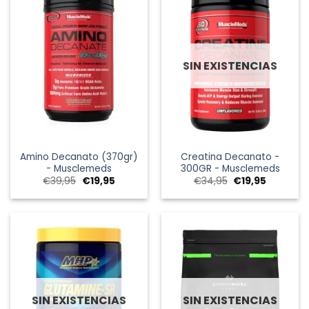
SIN EXISTENCIAS
Amino Decanato (370gr)
Creatina Decanato -
- Musclemeds
300GR - Musclemeds
El
El
El
El
€
39,95
€
19,95
€
34,95
€
19,95
precio
precio
precio
precio
original
actual
original
actual
era:
es:
era:
es:
€39,95.
€19,95.
€34,95.
€19,95.
SIN EXISTENCIAS
SIN EXISTENCIAS