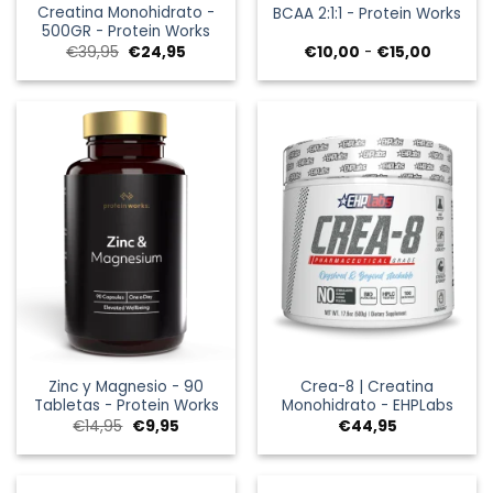
Creatina Monohidrato -
BCAA 2:1:1 - Protein Works
500GR - Protein Works
El
El
Rango
€
39,95
€
24,95
€
10,00
-
€
15,00
precio
precio
de
original
actual
precios:
era:
es:
desde
€39,95.
€24,95.
€10,00
hasta
€15,00
Zinc y Magnesio - 90
Crea-8 | Creatina
Tabletas - Protein Works
Monohidrato - EHPLabs
El
El
€
14,95
€
9,95
€
44,95
precio
precio
original
actual
era:
es:
€14,95.
€9,95.