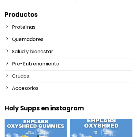
Productos
Proteínas
Quemadores
Salud y bienestar
Pre-Entrenamiento
Crudos
Accesorios
Holy Supps en instagram
Nuevo en Holy Supps 🍬⚡
¡Bajo en grasas y 150mg de
OxyShred Gummies de
...
cafeína por ración! ⚡
...