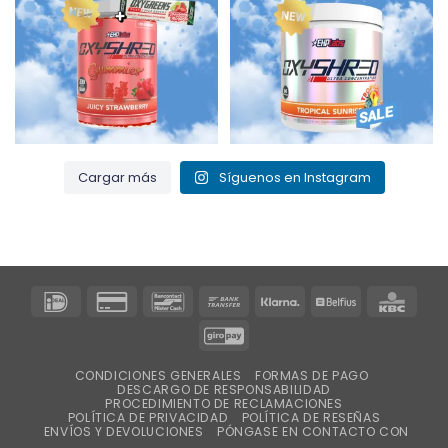
3
0
0
2
Cargar más
Síguenos en Instagram
IDeal
Tarjeta
Bancontact
Transferencia
Klarna
Belfius
KBC
de
bancaria
GiroPay
crédito
2
CONDICIONES GENERALES
FORMAS DE PAGO
DESCARGO DE RESPONSABILIDAD
PROCEDIMIENTO DE RECLAMACIONES
POLÍTICA DE PRIVACIDAD
POLÍTICA DE RESEÑAS
ENVÍOS Y DEVOLUCIONES
PÓNGASE EN CONTACTO CON