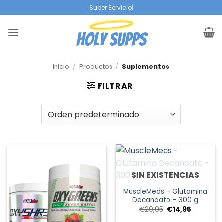
Ir
|
al
contenido
Inicio
/
Productos
/
Suplementos
FILTRAR
SIN EXISTENCIAS
MuscleMeds – Glutamina
Decanoato – 300 g
El
El
€
29,95
€
14,95
precio
precio
original
actual