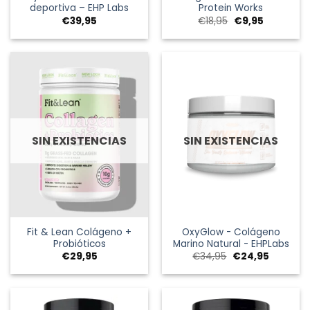
deportiva – EHP Labs
Protein Works
El
El
€
39,95
€
18,95
€
9,95
precio
precio
original
actual
era:
es:
€18,95.
€9,95.
SIN EXISTENCIAS
SIN EXISTENCIAS
Fit & Lean Colágeno +
OxyGlow - Colágeno
Probióticos
Marino Natural - EHPLabs
El
El
€
29,95
€
34,95
€
24,95
precio
precio
original
actual
era:
es:
€34,95.
€24,95.