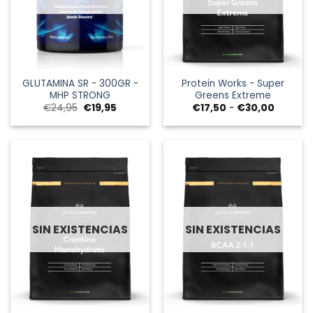
GLUTAMINA SR - 300GR -
Protein Works - Super
MHP STRONG
Greens Extreme
El
El
Rango
€
24,95
€
19,95
€
17,50
-
€
30,00
precio
precio
de
original
actual
precios:
era:
es:
desde
€24,95.
€19,95.
€17,50
hasta
€30,00
SIN EXISTENCIAS
SIN EXISTENCIAS