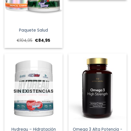
era:
es:
€29,95.
€14,95.
Paquete Salud
El
El
€
104,95
€
84,95
precio
precio
original
actual
era:
es:
€104,95.
€84,95.
SIN EXISTENCIAS
Hydreau – Hidratación
Omega 3 Alta Potencia -