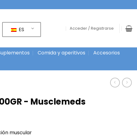
Acceder / Registrarse
ES
Suplementos
Comida y aperitivos
Accesorios
300GR - Musclemeds
ción muscular