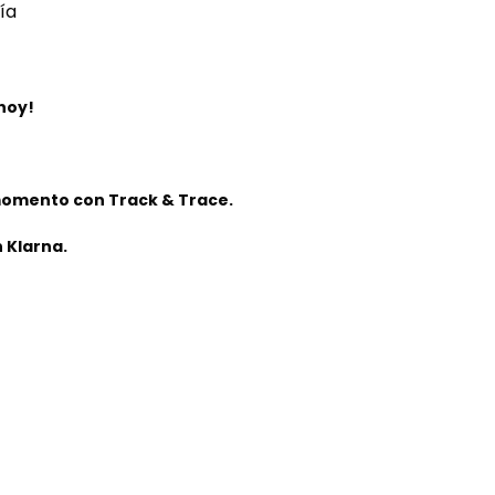
ía
 hoy!
momento con Track & Trace.
 Klarna.