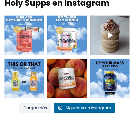
Holy Supps en instagram
Nuevo en Holy Supps
¡Bajo en grasas y
Nutritivo, rico en
🍬⚡
150mg de cafeína
proteínas y perfecto
OxyShred Gummies
por ración! ⚡
...
para
...
de
...
0
2
2
0
3
0
¿Mate y guaraná
¡Bésame el
Up Your Mass XXXL
para un chute de
melocotón y quema
1350 = proteínas +
energía o
...
esa grasa! 🍑🔥
BCAA para el
...
...
0
0
1
0
1
0
Cargar más
Síguenos en Instagram