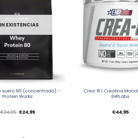
IN EXISTENCIAS
+
e suero 80 (concentrado) -
Crea-8 | Creatina Mono
Protein Works
EHPLabs
El
El
€
34,95
€
24,95
€
44,95
precio
precio
original
actual
era:
es:
€34,95.
€24,95.