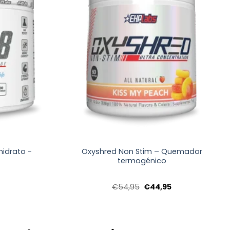
+
hidrato -
Oxyshred Non Stim – Quemador
termogénico
El
El
€
54,95
€
44,95
precio
precio
original
actual
era:
es:
€54,95.
€44,95.