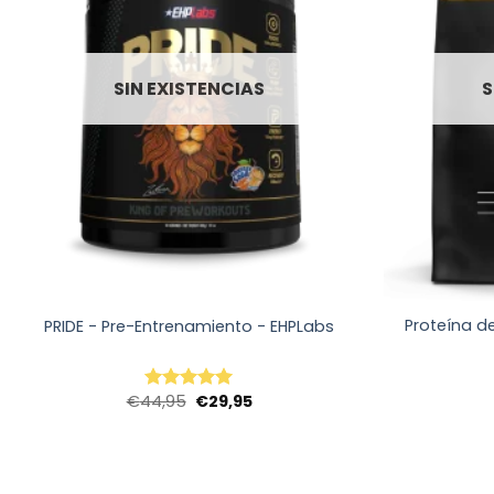
SIN EXISTENCIAS
S
+
+
Proteína d
PRIDE - Pre-Entrenamiento - EHPLabs
El
El
€
44,95
€
29,95
Valorado
precio
precio
con
5
de 5
original
actual
era:
es:
€44,95.
€29,95.