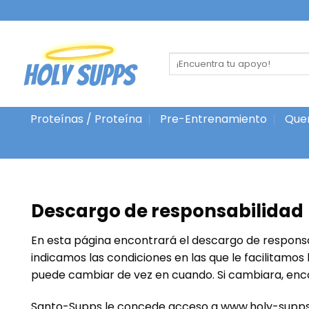
Ir
al
contenido
Buscar
por:
Proteínas / Proteína
Pre-Entrenamiento
Que
Descargo de responsabilidad
En esta página encontrará el descargo de respons
indicamos las condiciones en las que le facilitamos
puede cambiar de vez en cuando. Si cambiara, enco
Santo
-Supps le concede acceso a www.holy-supps.nl