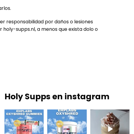
rlos.
ier responsabilidad por daños o lesiones
r holy-supps.nl, a menos que exista dolo o
Holy Supps en instagram
Nuevo en Holy Supps
¡Bajo en grasas y
Nutritivo, rico en
🍬⚡
150mg de cafeína
proteínas y perfecto
OxyShred Gummies
por ración! ⚡
...
para
...
de
...
0
2
2
0