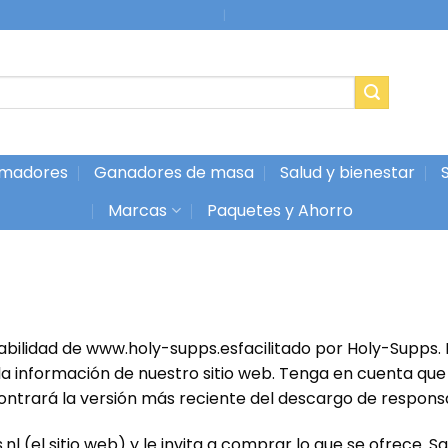
Super Servicio
|
madores
Ganadores de masa
Salud y bienestar
Marcas
Paquetes y Ahorro
abilidad de www.holy-supps
.es
facilitado por
Holy-Supps
.
 la información de nuestro sitio web. Tenga en cuenta qu
ntrará la versión más reciente del descargo de responsa
 (el sitio web) y le invita a comprar lo que se ofrece.
Sa