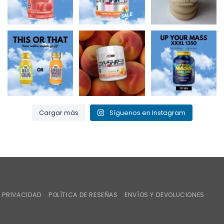
3
0
¿Mate y guaraná
¡Bésame el
Up Your Mass XXXL
para un chute de
melocotón y quema
1350 = proteínas +
energía o
...
esa grasa! 🍑🔥
BCAA para el
...
...
0
0
1
0
1
0
Cargar más
Síguenos en Instagram
iroPay
E PRIVACIDAD
POLÍTICA DE RESEÑAS
ENVÍOS Y DEVOLUCIONES