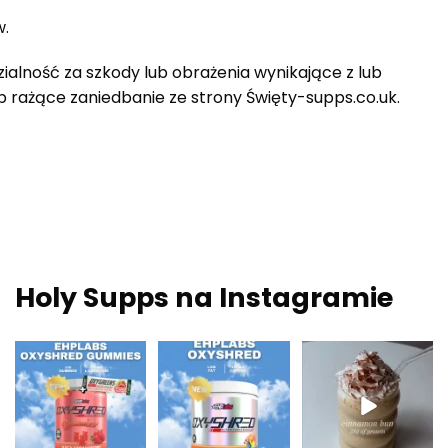
w.
ialność za szkody lub obrażenia wynikające z lub
ub rażące zaniedbanie ze strony
Święty
-supps.co.uk.
Holy Supps na Instagramie
Nowości w Holy
Niska zawartość
Pożywne, bogate w
Supps 🍬⚡
tłuszczu i 150 mg
białko i idealne na
OxyShred Gummies
kofeiny w
...
jesienne
...
od
...
0
2
2
0
3
0