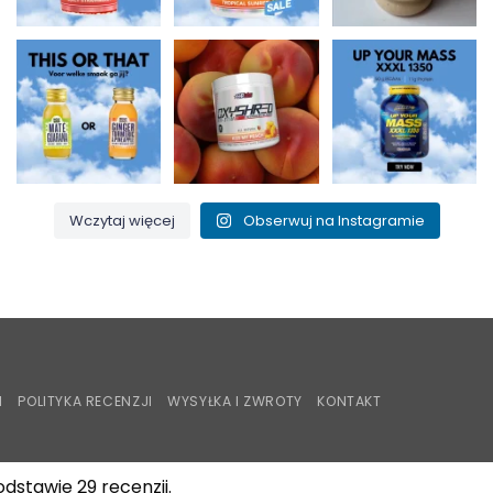
Maté i guarana dla
Pocałuj moją
Up Your Mass XXXL
zastrzyku energii czy
brzoskwinię i spal ten
1350 = białka + BCAA
imbir,
...
tłuszcz! 🍑🔥
...
dla budowy
...
0
0
1
0
1
0
Wczytaj więcej
Obserwuj na Instagramie
iroPay
I
POLITYKA RECENZJI
WYSYŁKA I ZWROTY
KONTAKT
dstawie 29 recenzji.