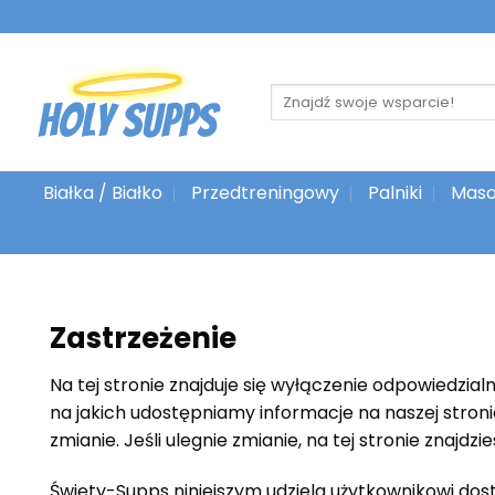
Przejdź
do
treści
Szukaj:
Białka / Białko
Przedtreningowy
Palniki
Maso
Zastrzeżenie
Na tej stronie znajduje się wyłączenie odpowiedzia
na jakich udostępniamy informacje na naszej stroni
zmianie. Jeśli ulegnie zmianie, na tej stronie znajd
Święty
-Supps niniejszym udziela użytkownikowi do