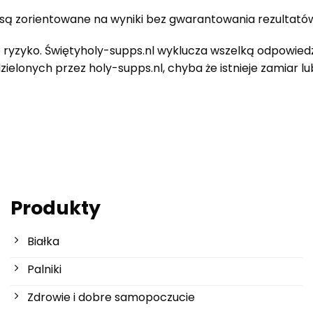
 są zorientowane na wyniki bez gwarantowania rezultató
 ryzyko.
Święty
holy-supps.nl wyklucza wszelką odpowiedz
ielonych przez holy-supps.nl, chyba że istnieje zamiar l
Produkty
Białka
Palniki
Zdrowie i dobre samopoczucie