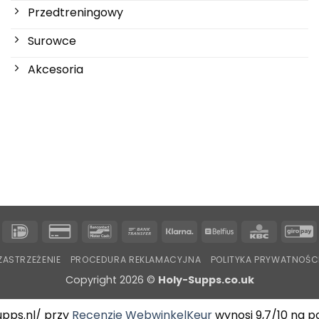
Przedtreningowy
Surowce
Akcesoria
IDeal
Karta
Bancontact
Przelew
Klarna
Belfius
KBC
G
kredytowa
bankowy
ZASTRZEŻENIE
PROCEDURA REKLAMACYJNA
POLITYKA PRYWATNOŚC
2
Copyright 2026 ©
Holy-Supps.co.uk
pps.nl/ przy
Recenzje WebwinkelKeur
wynosi 9,7/10 na po