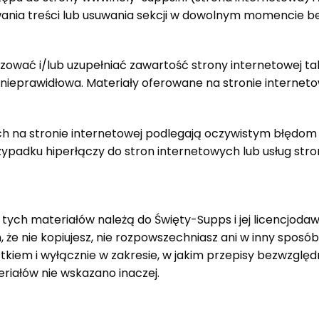
ania treści lub usuwania sekcji w dowolnym momencie be
zować i/lub uzupełniać zawartość strony internetowej tak 
ub nieprawidłowa. Materiały oferowane na stronie internet
ch na stronie internetowej podlegają oczywistym błędom 
zypadku hiperłączy do stron internetowych lub usług str
e tych materiałów należą do
Święty
-Supps i jej licencjoda
 że nie kopiujesz, nie rozpowszechniasz ani w inny sposó
ątkiem i wyłącznie w zakresie, w jakim przepisy bezwzglę
riałów nie wskazano inaczej.