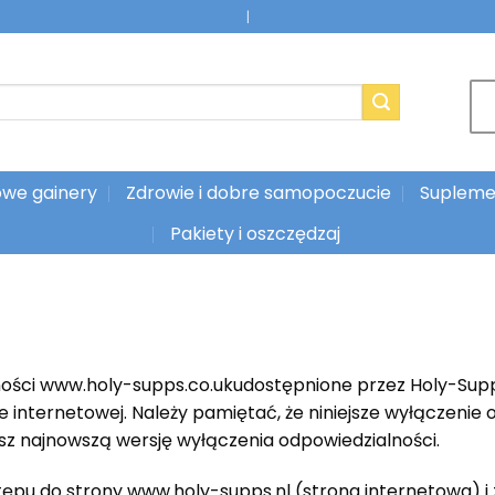
|
we gainery
Zdrowie i dobre samopoczucie
Supleme
Pakiety i oszczędzaj
lności www.holy-supps
.co.uk
udostępnione przez
Holy-Sup
e internetowej. Należy pamiętać, że niniejsze wyłączenie
ziesz najnowszą wersję wyłączenia odpowiedzialności.
stępu do strony www.holy-supps.nl (strona internetowa)