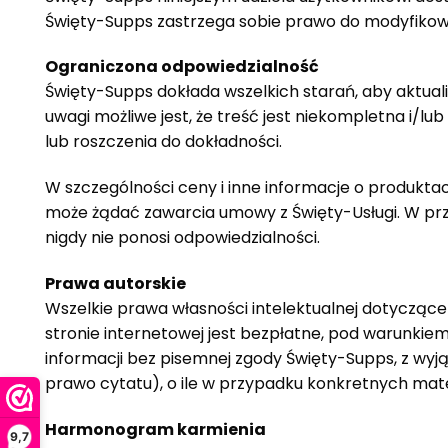
Święty
-Supps zastrzega sobie prawo do modyfikow
Ograniczona odpowiedzialność
Święty
-Supps dokłada wszelkich starań, aby aktuali
uwagi możliwe jest, że treść jest niekompletna i/l
lub roszczenia do dokładności.
W szczególności ceny i inne informacje o produkta
może żądać zawarcia umowy z
Święty
-Usługi. W pr
nigdy nie ponosi odpowiedzialności.
Prawa autorskie
Wszelkie prawa własności intelektualnej dotycząc
stronie internetowej jest bezpłatne, pod warunkiem,
informacji bez pisemnej zgody
Święty
-Supps, z wyj
prawo cytatu), o ile w przypadku konkretnych mate
Harmonogram karmienia
9,7