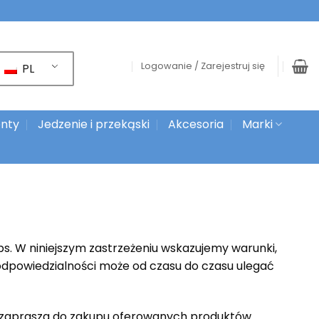
Logowanie / Zarejestruj się
PL
nty
Jedzenie i przekąski
Akcesoria
Marki
ps
. W niniejszym zastrzeżeniu wskazujemy warunki,
 odpowiedzialności może od czasu do czasu ulegać
 i zaprasza do zakupu oferowanych produktów.