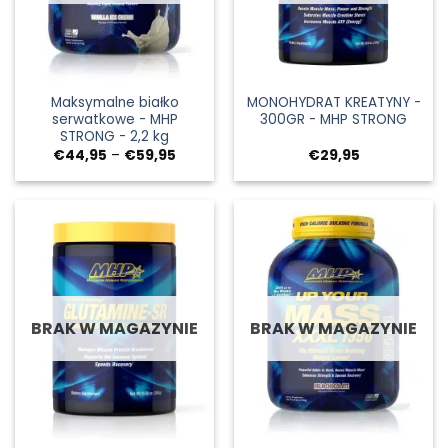
Maksymalne białko
MONOHYDRAT KREATYNY -
serwatkowe - MHP
300GR - MHP STRONG
STRONG - 2,2 kg
Zakres
€
44,95
–
€
59,95
€
29,95
cen:
od
€44,95
do
€59,95
BRAK W MAGAZYNIE
BRAK W MAGAZYNIE