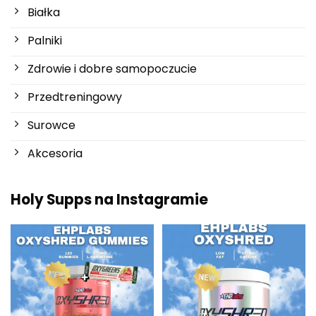
Białka
Palniki
Zdrowie i dobre samopoczucie
Przedtreningowy
Surowce
Akcesoria
Holy Supps na Instagramie
Nowości w Holy Supps 🍬⚡
Niska zawartość tłuszczu i 150
OxyShred Gummies od
...
mg kofeiny w
...
3
0
0
2