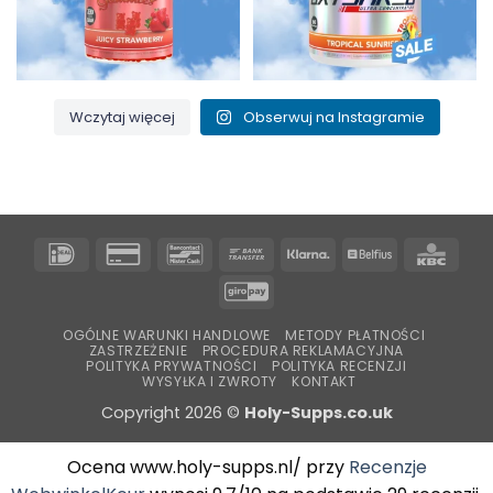
Wczytaj więcej
Obserwuj na Instagramie
IDeal
Karta
Bancontact
Przelew
Klarna
Belfius
KBC
kredytowa
bankowy
GiroPay
2
OGÓLNE WARUNKI HANDLOWE
METODY PŁATNOŚCI
ZASTRZEŻENIE
PROCEDURA REKLAMACYJNA
POLITYKA PRYWATNOŚCI
POLITYKA RECENZJI
WYSYŁKA I ZWROTY
KONTAKT
Copyright 2026 ©
Holy-Supps.co.uk
Ocena www.holy-supps.nl/ przy
Recenzje