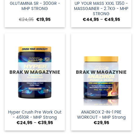
GLUTAMINA SR - 300GR -
UP YOUR MASS XXXL 1350 -
MHP STRONG
MASSGAINER - 2.7KG - MHP
STRONG
Pierwotna
Aktualna
Zakres
€
24,95
€
19,95
€
44,95
–
€
49,95
cena
cena:
cen:
wynosiła:
€19,95.
od
€24,95.
€44,95
do
€49,95
BRAK W MAGAZYNIE
BRAK W MAGAZYNIE
Hyper Crush Pre Work Out
ANADROX 2-IN-1 PRE
- 461GR - MHP Strong
WORKOUT - MHP Strong
Zakres
€
24,95
–
€
39,95
€
29,95
cen:
od
€24,95