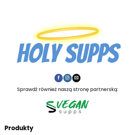
do
€39,95
Sprawdź również naszą stronę partnerską:
Produkty