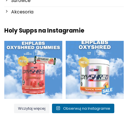
Surowce
Akcesoria
Holy Supps na Instagramie
Nowości w Holy Supps 🍬⚡
Niska zawartość tłuszczu i 150
OxyShred Gummies od
...
mg kofeiny w
...
3
0
0
2
Wczytaj więcej
Obserwuj na Instagramie