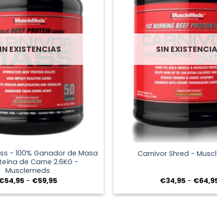
IN EXISTENCIAS
SIN EXISTENCI
+
ass - 100% Ganador de Masa
Carnivor Shred - Mus
teína de Carne 2.6KG -
Musclemeds
Rango
€
54,95
-
€
59,95
€
34,95
-
€
64,9
de
precios:
desde
€54,95
hasta