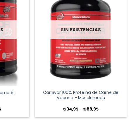
AS
SIN EXISTENCIAS
+
Carnivor 100% Proteína de Carne de
clemeds
Vacuno - Musclemeds
Rango
Rango
5
€
34,95
-
€
89,95
de
de
precios:
precios:
desde
desde
€34,95
€34,95
hasta
hasta