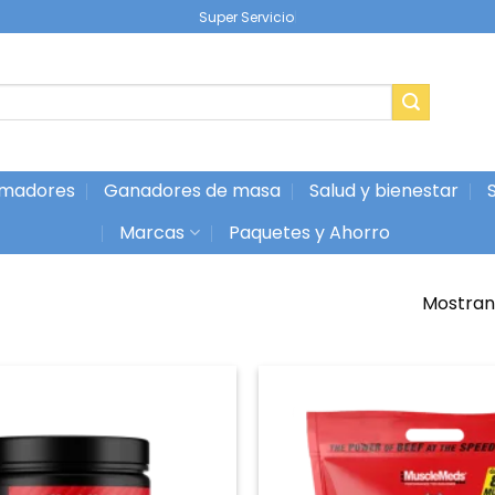
|
madores
Ganadores de masa
Salud y bienestar
Marcas
Paquetes y Ahorro
Mostrand