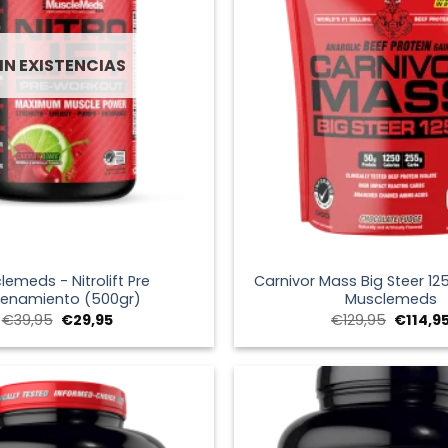
IN EXISTENCIAS
+
lemeds - Nitrolift Pre
Carnivor Mass Big Steer 12
renamiento (500gr)
Musclemeds
El
El
El
€
39,95
€
29,95
€
129,95
€
114,9
precio
precio
precio
original
actual
original
era:
es:
era:
€39,95.
€29,95.
€129,95