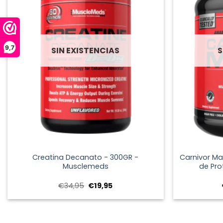
9,7
SIN EXISTENCIAS
S
+
+
Creatina Decanato - 300GR -
Carnivor M
Musclemeds
de Pro
El
El
€
34,95
€
19,95
precio
precio
original
actual
era:
es:
€34,95.
€19,95.