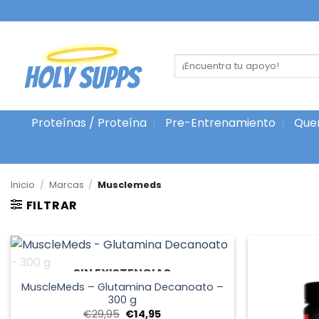
Ir
al
contenido
Buscar
por:
Proteínas / Proteína
Pre-Entrenamiento
Que
Inicio
/
Marcas
/
Musclemeds
FILTRAR
+
SIN EXISTENCIAS
MuscleMeds – Glutamina Decanoato –
300 g
El
El
€
29,95
€
14,95