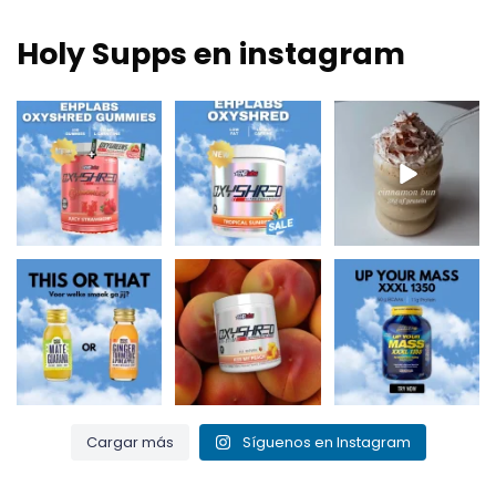
€64,95
€89,95
Holy Supps en instagram
Nuevo en Holy Supps
¡Bajo en grasas y
Nutritivo, rico en
🍬⚡
150mg de cafeína
proteínas y perfecto
OxyShred Gummies
por ración! ⚡
...
para
...
de
...
0
2
2
0
3
0
¿Mate y guaraná
¡Bésame el
Up Your Mass XXXL
para un chute de
melocotón y quema
1350 = proteínas +
energía o
...
esa grasa! 🍑🔥
BCAA para el
...
...
0
0
1
0
1
0
Cargar más
Síguenos en Instagram