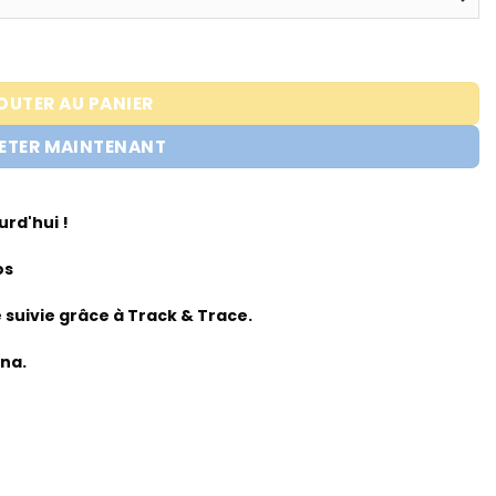
e – COR 2kg
OUTER AU PANIER
ETER MAINTENANT
rd'hui !
os
suivie grâce à Track & Trace.
rna.