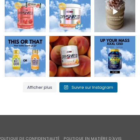
Supps 🍬⚡
matières grasses et
protéines et parfait
Les gommes
150 mg de
...
pour
...
OxyShred
...
0
2
2
0
3
0
Maté & Guarana
Embrasse ma pêche
Up Your Mass XXXL
pour un regain
et brûle cette graisse
1350 = protéines +
d'énergie ou
...
! 🍑🔥
...
BCAA pour la
...
0
0
1
0
1
0
Afficher plus
Suivre sur Instagram
iroPay
POLITIQUE DE CONFIDENTIALITÉ
POLITIQUE EN MATIÈRE D'AVIS