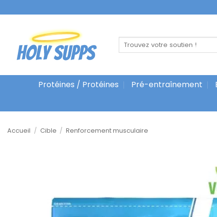
Skip
to
content
Recherche
pour :
Protéines / Protéines
Pré-entraînement
Accueil
/
Cible
/
Renforcement musculaire