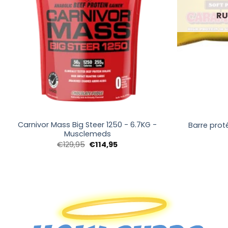
RU
+
+
Carnivor Mass Big Steer 1250 - 6.7KG -
Barre prot
Musclemeds
Le
Le
€
129,95
€
114,95
prix
prix
initial
actuel
était :
est :
€129,95.
€114,95.