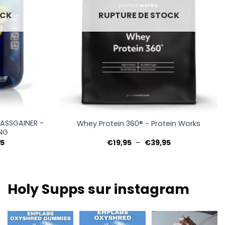
OCK
RUPTURE DE STOCK
+
MASSGAINER -
Whey Protein 360® - Protein Works
NG
Plage
Plage
95
€
19,95
–
€
39,95
de
de
prix :
prix :
€44,95
€19,95
à
à
€49,95
€39,95
Holy Supps sur instagram
Nouveau chez Holy
Faible teneur en
Nourrissant, riche en