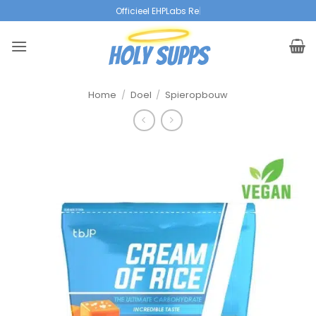
Overslaan
Officieel EHPLabs Resell
|
naar
inhoud
Home
/
Doel
/
Spieropbouw