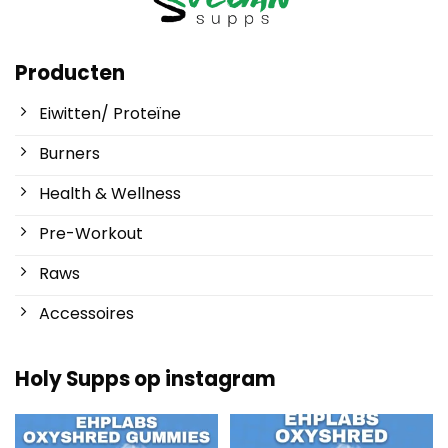
Producten
Eiwitten/ Proteïne
Burners
Health & Wellness
Pre-Workout
Raws
Accessoires
Holy Supps op instagram
Nieuw bij Holy Supps 🍬⚡
Laag in vet en 150mg cafeïne per
De OxyShred Gummies
...
serving! ⚡
...