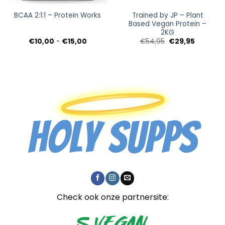
Trained by JP – Plant
BCAA 2:1:1 – Protein Works
Based Vegan Protein –
2KG
Prijsklasse:
Oorspronkelijke
Huidige
€
10,00
-
€
15,00
€
54,95
€
29,95
€10,00
prijs
prijs
tot
was:
is:
€15,00
€54,95.
€29,95.
Check ook onze partnersite: