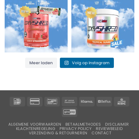
3
0
0
2
Meer laden
Volg op Instagram
IDeal
Creditcard
Bancontact
Overschrijving
Klarna
Belfius
KBC
2
GiroPay
ALGEMENE VOORWAARDEN
BETAALMETHODES
DISCLAIMER
KLACHTENREGELING
PRIVACY POLICY
REVIEWBELEID
VERZENDING & RETOURNEREN
CONTACT