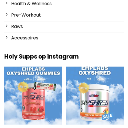
Health & Wellness
Pre-Workout
Raws
Accessoires
Holy Supps op instagram
Nieuw bij Holy Supps 🍬⚡
Laag in vet en 150mg cafeïne per
De OxyShred Gummies
...
serving! ⚡
...
3
0
0
2