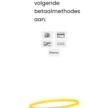
volgende
betaalmethodes
aan:
IDeal
Creditcard
2
Bancontact
Overschrijving
Klarna