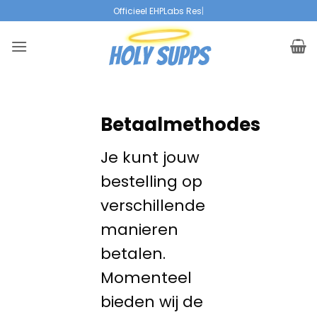
Overslaan
Officieel EHPLabs
|
naar
inhoud
Betaalmethodes
Je kunt jouw
bestelling op
verschillende
manieren
betalen.
Momenteel
bieden wij de