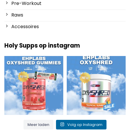
Pre-Workout
Raws
Accessoires
Holy Supps op instagram
Nieuw bij Holy Supps 🍬⚡
Laag in vet en 150mg cafeïne per
De OxyShred Gummies
...
serving! ⚡
...
3
0
0
2
Meer laden
Volg op Instagram