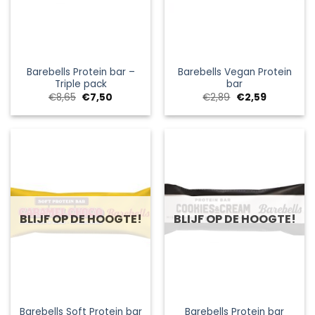
Barebells Protein bar –
Barebells Vegan Protein
Triple pack
bar
Oorspronkelijke
Huidige
Oorspronkelijke
Huidige
€
8,65
€
7,50
€
2,89
€
2,59
prijs
prijs
prijs
prijs
was:
is:
was:
is:
€8,65.
€7,50.
€2,89.
€2,59.
BLIJF OP DE HOOGTE!
BLIJF OP DE HOOGTE!
Barebells Soft Protein bar
Barebells Protein bar