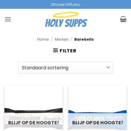
Overslaan
Officieel EHPLabs Re
|
naar
inhoud
Home
/
Merken
/
Barebells
FILTER
BLIJF OP DE HOOGTE!
BLIJF OP DE HOOGTE!