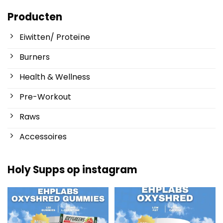
Producten
Eiwitten/ Proteïne
Burners
Health & Wellness
Pre-Workout
Raws
Accessoires
Holy Supps op instagram
Nieuw bij Holy Supps 🍬⚡
Laag in vet en 150mg cafeïne per
De OxyShred Gummies
...
serving! ⚡
...
3
0
0
2