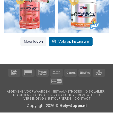
Meer laden
Volg op Instagram
IDeal
Creditcard
Bancontact
Overschrijving
Klarna
Belfius
KBC
2
GiroPay
ALGEMENE VOORWAARDEN
BETAALMETHODES
DISCLAIMER
KLACHTENREGELING
PRIVACY POLICY
REVIEWBELEID
VERZENDING & RETOURNEREN
CONTACT
Copyright 2026 ©
Holy-Supps.nl