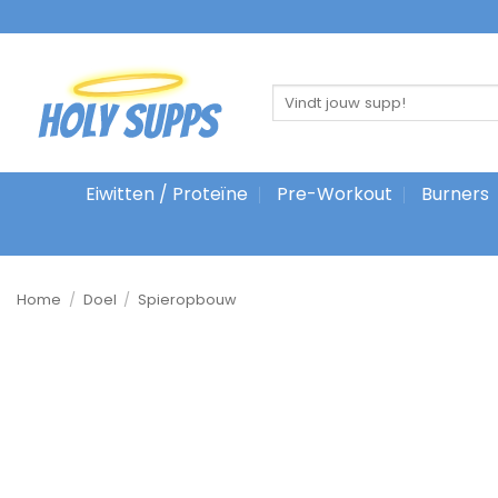
Overslaan
naar
inhoud
Zoeken
naar:
Eiwitten / Proteïne
Pre-Workout
Burners
Home
/
Doel
/
Spieropbouw