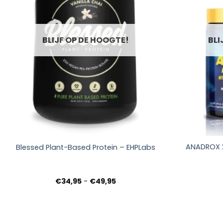
BLIJF OP DE HOOGTE!
BLI
+
+
ANADROX 2
Blessed Plant-Based Protein – EHPLabs
Prijsklasse:
€
34,95
-
€
49,95
€34,95
tot
€49,95