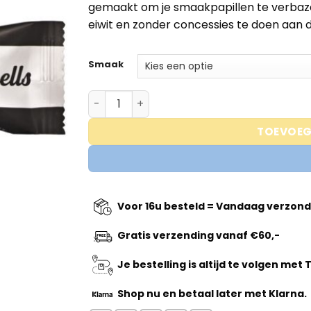
gemaakt om je smaakpapillen te verbaze
€2,89.
€2,59.
eiwit en zonder concessies te doen aan
Smaak
Barebells Protein bar aantal
TOEVOEG
Voor 16u besteld = Vandaag verzon
Gratis verzending vanaf €60,-
Je bestelling is altijd te volgen met
Shop nu
en betaal later met Klarna.