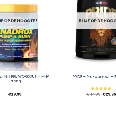
JF OP DE HOOGTE!
BLIJF OP DE HOO
+
-IN-1 PRE WORKOUT – MHP
PRIDE – Pre-workout – 
Strong
Oorspro
€
29,95
€
44,95
€
29,95
Waardering
prijs
5
uit 5
was:
€44,95