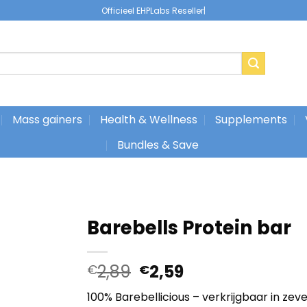
Officieel EHPLabs Reseller
|
Mass gainers
Health & Wellness
Supplements
Bundles & Save
Barebells Protein bar
Oorspronkelijke
Huidige
2,89
2,59
€
€
prijs
prijs
100% Barebellicious – verkrijgbaar in zev
was:
is: