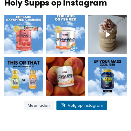
Holy Supps op instagram
Nieuw bij Holy Supps
Laag in vet en 150mg
Voedzaam, rijk aan
🍬⚡
cafeïne per serving!
eiwitten en perfect
De OxyShred
⚡
...
voor
...
Gummies
...
0
2
2
0
3
0
Maté & Guarana
Kiss my peach &
Up Your Mass XXXL
voor de energiekick
burn that fat! 🍑🔥
1350 = eiwitten +
of Ginger,
...
...
BCAA’s voor
...
0
0
1
0
1
0
Meer laden
Volg op Instagram