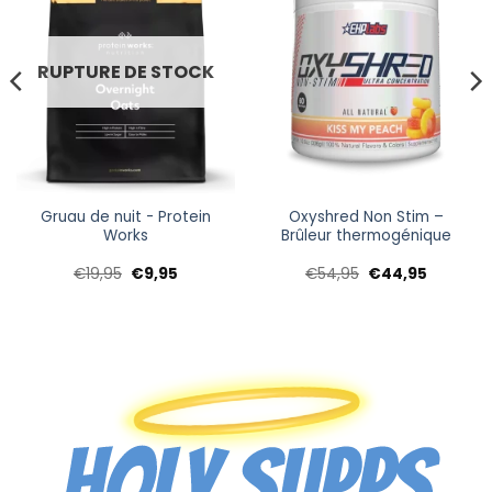
RUPTURE DE STOCK
Gruau de nuit - Protein
Oxyshred Non Stim –
Works
Brûleur thermogénique
Le
Le
Le
Le
€
19,95
€
9,95
€
54,95
€
44,95
prix
prix
prix
prix
initial
actuel
initial
actuel
était :
est :
était :
est :
€19,95.
€9,95.
€54,95.
€44,95.