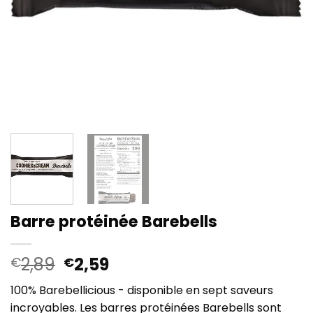
Barre protéinée Barebells
Le
Le
2,89
2,59
€
€
prix
prix
100% Barebellicious - disponible en sept saveurs
initial
actuel
incroyables. Les barres protéinées Barebells sont