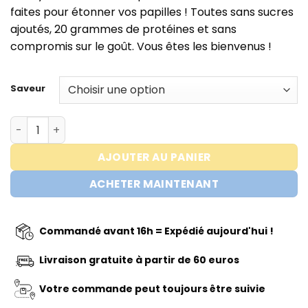
était :
est :
faites pour étonner vos papilles ! Toutes sans sucres
€2,89.
€2,59.
ajoutés, 20 grammes de protéines et sans
compromis sur le goût. Vous êtes les bienvenus !
Saveur
quantité de Barebells Protein bar
AJOUTER AU PANIER
ACHETER MAINTENANT
Commandé avant 16h = Expédié aujourd'hui !
Livraison gratuite à partir de 60 euros
Votre commande peut toujours être suivie