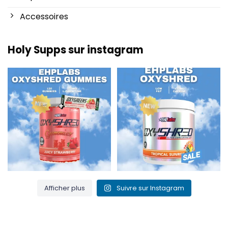
Accessoires
Holy Supps sur instagram
Nouveau chez Holy Supps 🍬⚡
Faible teneur en matières
Les gommes OxyShred
...
grasses et 150 mg de
...
3
0
0
2
Afficher plus
Suivre sur Instagram