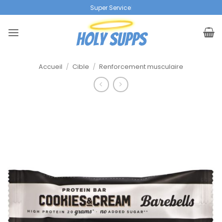
Skip
Super Service
|
to
content
Accueil
/
Cible
/
Renforcement musculaire