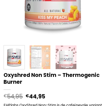
Oxyshred Non Stim – Thermogenic
Burner
Oorspronkelijke
Huidige
54,95
44,95
€
€
prijs
prijs
EHPlabs OxyShred Non-Stim is de cafeïnevrije variant