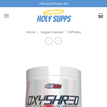
Overslaan
Officieel EHPLabs Resell
|
naar
inhoud
Home
/
Vegan merken
/
EHPLabs