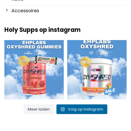
Accessoires
Holy Supps op instagram
Nieuw bij Holy Supps 🍬⚡
Laag in vet en 150mg cafeïne per
De OxyShred Gummies
...
serving! ⚡
...
3
0
0
2
Meer laden
Volg op Instagram