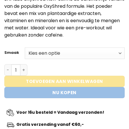
was:
is:
van de populaire OxyShred formule. Het poeder
€54,95.
€44,95.
bevat een mix van plantaardige extracten,
vitaminen en mineralen en is eenvoudig te mengen
met water. Ideaal voor wie een pre-workout wil
gebruiken zonder cafeïne.
Smaak
Oxyshred Non Stim – Thermogenic Burner aantal
TOEVOEGEN AAN WINKELWAGEN
NU KOPEN
Voor 16u besteld = Vandaag verzonden!
Gratis verzending vanaf €60,-