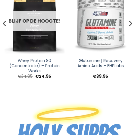
BLIJF OP DE HOOGTE!
Whey Protein 80
Glutamine | Recovery
(Concentrate) – Protein
Amino Acids – EHPLabs
Works
asse:
Oorspronkelijke
Huidige
€
34,95
€
24,95
€
39,95
5
prijs
prijs
was:
is:
5
€34,95.
€24,95.