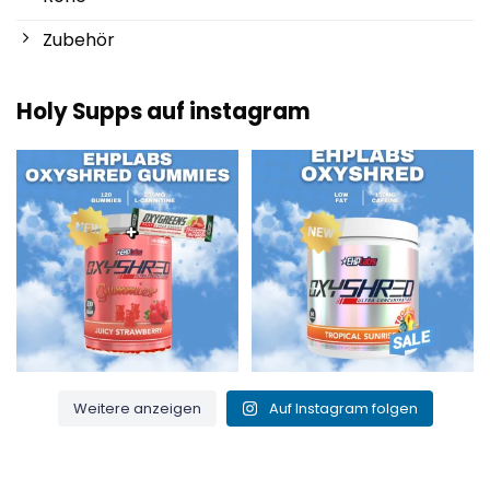
Zubehör
Holy Supps auf instagram
Neu bei Holy Supps 🍬⚡
Mit wenig Fett und 150 mg Koffein
Die OxyShred Gummies von
...
pro Portion! ⚡
...
3
0
0
2
Weitere anzeigen
Auf Instagram folgen