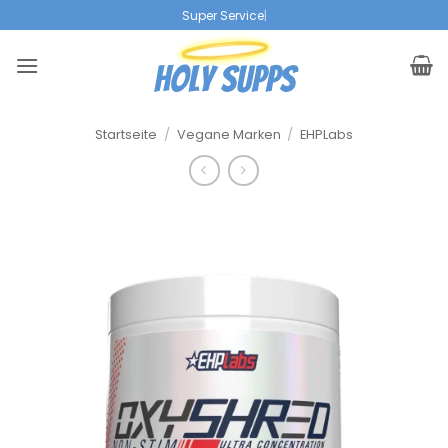
Zum
|
Inhalt
springen
Startseite
/
Vegane Marken
/
EHPLabs