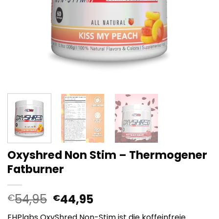
Oxyshred Non Stim – Thermogener
Fatburner
Ursprünglicher
Aktueller
54,95
44,95
€
€
Preis
Preis
EHPlabs OxyShred Non-Stim ist die koffeinfreie