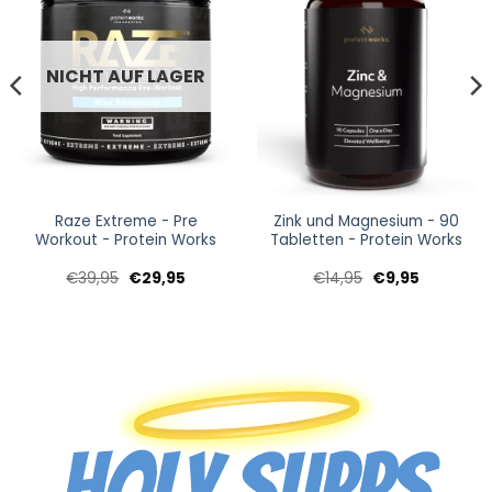
NICHT AUF LAGER
Raze Extreme - Pre
Zink und Magnesium - 90
Workout - Protein Works
Tabletten - Protein Works
Ursprünglicher
Aktueller
Ursprünglicher
Aktueller
€
39,95
€
29,95
€
14,95
€
9,95
Preis
Preis
Preis
Preis
war:
ist:
war:
ist:
€39,95
€29,95.
€14,95
€9,95.