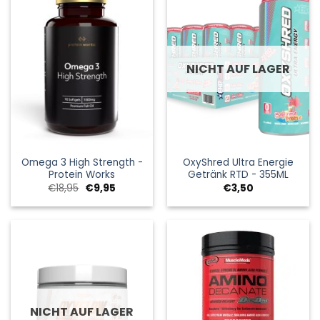
NICHT AUF LAGER
Omega 3 High Strength -
OxyShred Ultra Energie
Protein Works
Getränk RTD - 355ML
Ursprünglicher
Aktueller
€
18,95
€
9,95
€
3,50
Preis
Preis
war:
ist:
€18,95
€9,95.
NICHT AUF LAGER