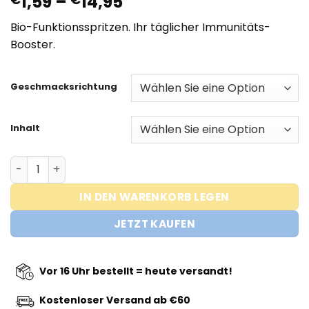
Preisspanne:
1,59
–
14,95
€1,59
Bio-Funktionsspritzen. Ihr täglicher Immunitäts-
bis
Booster.
€14,95
Geschmacksrichtung
Inhalt
HOLYSHOT Menge
IN DEN WARENKORB LEGEN
JETZT KAUFEN
Vor 16 Uhr bestellt = heute versandt!
Kostenloser Versand ab €60