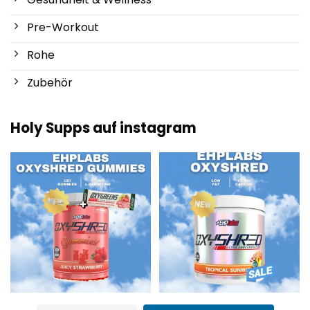
Pre-Workout
Rohe
Zubehör
Holy Supps auf instagram
Neu bei Holy Supps 🍬⚡
Mit wenig Fett und 150 mg Koffein
Die OxyShred Gummies von
...
pro Portion! ⚡
...
3
0
0
2