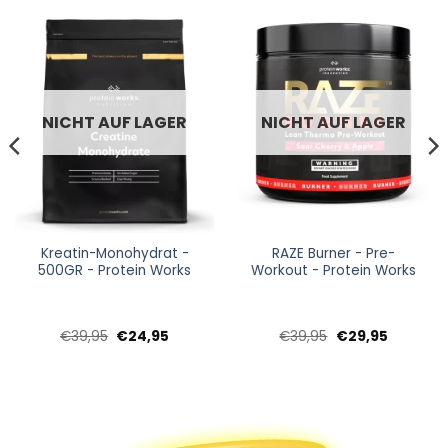
NICHT AUF LAGER
NICHT AUF LAGER
Kreatin-Monohydrat -
RAZE Burner - Pre-
500GR - Protein Works
Workout - Protein Works
er
Ursprünglicher
Aktueller
Ursprünglicher
Aktueller
€
39,95
€
24,95
€
39,95
€
29,95
Preis
Preis
Preis
Preis
war:
ist:
war:
ist:
.
€39,95
€24,95.
€39,95
€29,95.