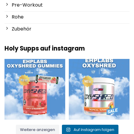
Pre-Workout
Rohe
Zubehör
Holy Supps auf instagram
Neu bei Holy Supps 🍬⚡
Mit wenig Fett und 150 mg Koffein
Die OxyShred Gummies von
...
pro Portion! ⚡
...
3
0
0
2
Weitere anzeigen
Auf Instagram folgen