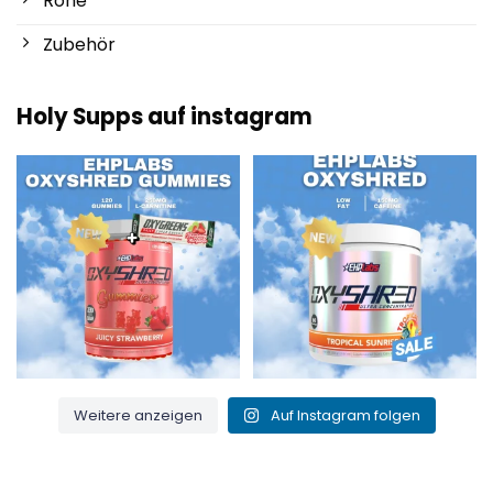
Rohe
Zubehör
Holy Supps auf instagram
Neu bei Holy Supps 🍬⚡
Mit wenig Fett und 150 mg Koffein
Die OxyShred Gummies von
...
pro Portion! ⚡
...
3
0
0
2
Weitere anzeigen
Auf Instagram folgen