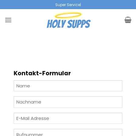
Zum
|
Inhalt
springen
Kontakt-Formular
Name
(Erforderlich)
Nachname
(Erforderlich)
E-
Mail
Adresse
Rufnummer