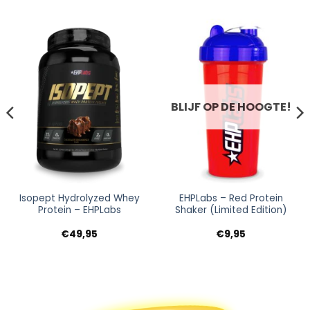
BLIJF OP DE HOOGTE!
Isopept Hydrolyzed Whey
EHPLabs – Red Protein
Protein – EHPLabs
Shaker (Limited Edition)
e
e
€
49,95
€
9,95
.