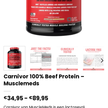
Carnivor 100% Beef Protein –
Musclemeds
Prijsklasse:
34,95
-
89,95
€
€
€34,95
Carnivor van MuscleMeds is een lactosevrij