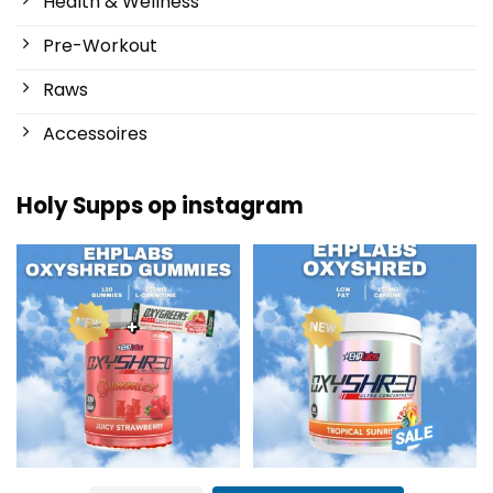
Health & Wellness
Pre-Workout
Raws
Accessoires
Holy Supps op instagram
Nieuw bij Holy Supps 🍬⚡
Laag in vet en 150mg cafeïne per
De OxyShred Gummies
...
serving! ⚡
...
3
0
0
2