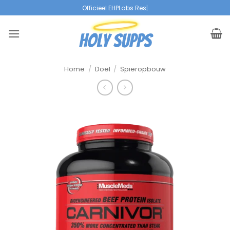
Overslaan
Officieel EHPLabs Resell
|
naar
inhoud
Home
/
Doel
/
Spieropbouw