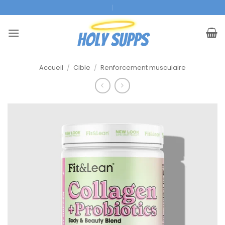
Skip
Super Service
|
to
content
Accueil
/
Cible
/
Renforcement musculaire