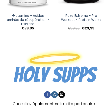
Glutamine - Acides
Raze Extreme - Pre
aminés de récupération -
Workout - Protein Works
EHPLabs
Le
Le
€
39,95
€
39,95
€
29,95
prix
prix
initial
actuel
5
était :
est :
€39,95.
€29,95.
5
Consultez également notre site partenaire :