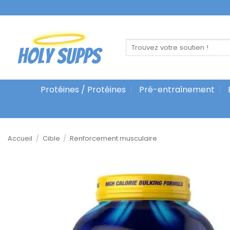
Skip
to
content
Recherche
pour :
Protéines / Protéines
Pré-entraînement
Accueil
/
Cible
/
Renforcement musculaire