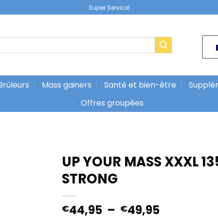
|
Brûleurs
Mass gainers
Santé et bien-être
Supplé
Offres groupées
UP YOUR MASS XXXL 13
STRONG
Plage
44,95
–
49,95
€
€