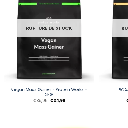
RUPTURE DE STOCK
RU
+
+
Vegan Mass Gainer - Protein Works -
BCAA
2KG
Le
Le
€
39,95
€
34,95
prix
prix
initial
actuel
était :
est :
€39,95.
€34,95.