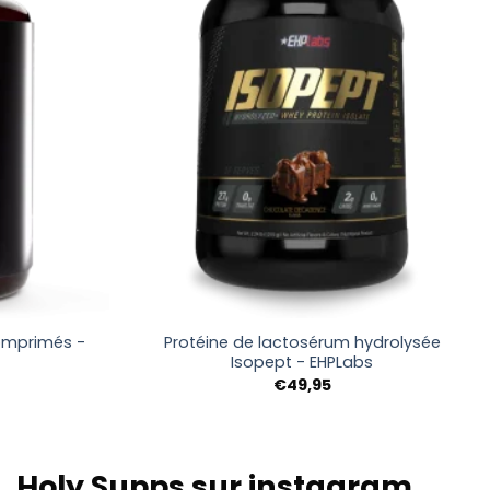
+
omprimés -
Protéine de lactosérum hydrolysée
Isopept - EHPLabs
e
€
49,95
rix
ctuel
st :
9,95.
Holy Supps sur instagram