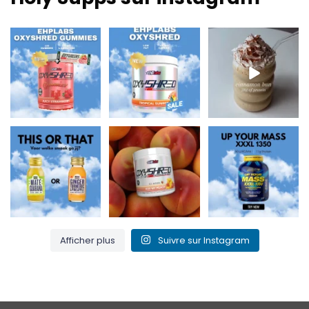
Nouveau chez Holy
Faible teneur en
Nourrissant, riche en
Supps 🍬⚡
matières grasses et
protéines et parfait
Les gommes
150 mg de
...
pour
...
OxyShred
...
0
2
2
0
3
0
Maté & Guarana
Embrasse ma pêche
Up Your Mass XXXL
pour un regain
et brûle cette graisse
1350 = protéines +
d'énergie ou
...
! 🍑🔥
...
BCAA pour la
...
0
0
1
0
1
0
Afficher plus
Suivre sur Instagram