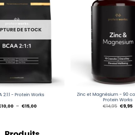
PTURE DE STOCK
+
Zinc et Magnésium - 90 c
 2:1:1 - Protein Works
Protein Works
Plage
Le
L
€
10,00
–
€
15,00
€
14,95
€
9,95
de
prix
p
prix :
initial
a
€10,00
était :
e
à
€14,95.
€
€15,00
Produits