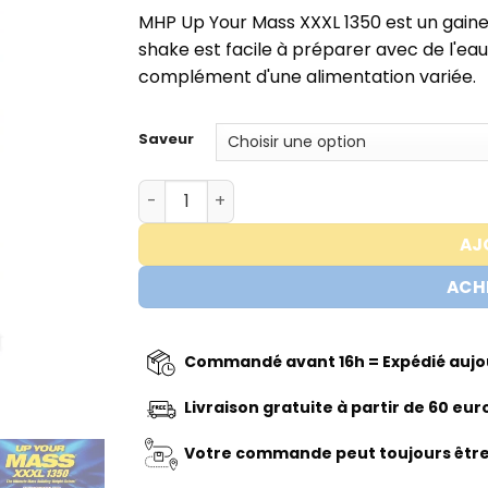
de
MHP Up Your Mass XXXL 1350 est un gainer 
prix :
shake est facile à préparer avec de l'eau 
€44,95
complément d'une alimentation variée.
à
€49,95
Saveur
quantité de UP YOUR MASS XXXL 1350 - M
AJ
ACH
Commandé avant 16h = Expédié aujou
Livraison gratuite à partir de 60 eur
Votre commande peut toujours être 