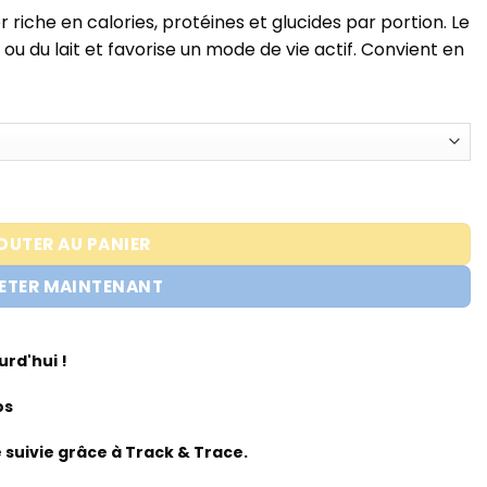
riche en calories, protéines et glucides par portion. Le
ou du lait et favorise un mode de vie actif. Convient en
ASSGAINER - 2,7KG - MHP STRONG
OUTER AU PANIER
ETER MAINTENANT
rd'hui !
os
suivie grâce à Track & Trace.