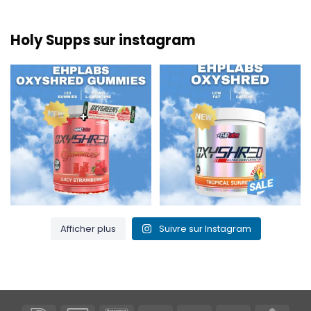
Holy Supps sur instagram
Nouveau chez Holy Supps 🍬⚡
Faible teneur en matières
Les gommes OxyShred
...
grasses et 150 mg de
...
3
0
0
2
Afficher plus
Suivre sur Instagram