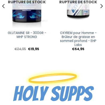
RUPTURE DE STOCK
RUPTURE DE STOCK
GLUTAMINE SR - 300GR -
OXYREM pour Homme -
MHP STRONG
Brûleur de graisse en
sommeil profond - EHP
Labs
Le
Le
€
24,95
€
19,95
€
54,95
prix
prix
initial
actuel
95
était :
est :
€24,95.
€19,95.
5