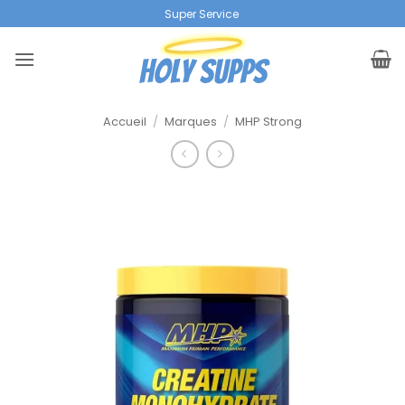
Skip
|
to
content
Accueil
/
Marques
/
MHP Strong