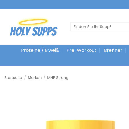
Zum
Inhalt
springen
Suche
nach:
Proteine / Eiweiß
Pre-Workout
Brenner
Startseite
/
Marken
/
MHP Strong