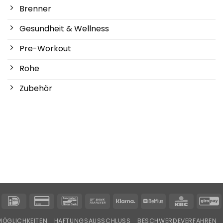
Brenner
Gesundheit & Wellness
Pre-Workout
Rohe
Zubehör
IDeal
Kreditkarte
Bancontact
Banküberweisung
Klarna
Belfius
KBC
G
2
ÖGLICHKEITEN
HAFTUNGSAUSSCHLUSS
BESCHWERDEVERFAHREN