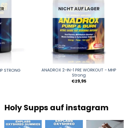
ER
NICHT AUF LAGER
+
ANADROX 2-IN-1 PRE WORKOUT - MHP
HP STRONG
Strong
glicher
Aktueller
€
29,95
Preis
ist:
€19,95.
Holy Supps auf instagram
Neu bei Holy Supps 🍬
Mit wenig Fett und
Nahrhaft, reich an