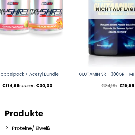
NICHT AUF LAG
+
oppelpack + Acetyl Bundle
GLUTAMIN SR - 300GR - M
Ursprünglicher
Aktueller
Ursprün
€
114,85
sparen
€
30,00
€
24,95
€
19,95
Preis
Preis
Preis
war:
ist:
war:
€144,85
€114,85.
€24,95
Produkte
Proteine/ Eiweiß