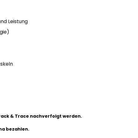
und Leistung
gie)
uskeln
!
Track & Trace nachverfolgt werden.
na bezahlen.