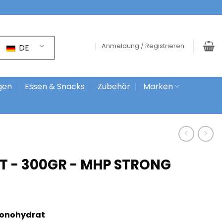
Anmeldung / Registrieren
DE
gen
Essen & Snacks
Zubehör
Marken
 - 300GR - MHP STRONG
-Monohydrat