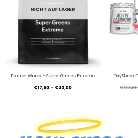
NICHT AUF LAGER
+
+
Protein Works - Super Greens Extreme
OxyShred D
Preisspanne:
€
17,50
–
€
30,00
€
144,85
€17,50
bis
€30,00