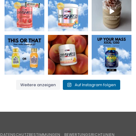
⚡
150 mg Koffein pro
Proteinen und perfekt
Die OxyShred
Portion! ⚡
...
für
...
Gummies von
...
0
2
2
0
3
0
Maté & Guarana für
Küss meinen Pfirsich
Up Your Mass XXXL
den Energiekick
und verbrenne das
1350 = Protein +
oder
...
Fett! 🍑🔥
...
BCAAs für
...
0
0
1
0
1
0
Weitere anzeigen
Auf Instagram folgen
iroPay
DATENSCHUTZBESTIMMUNGEN
BEWERTUNGSRICHTLINIEN