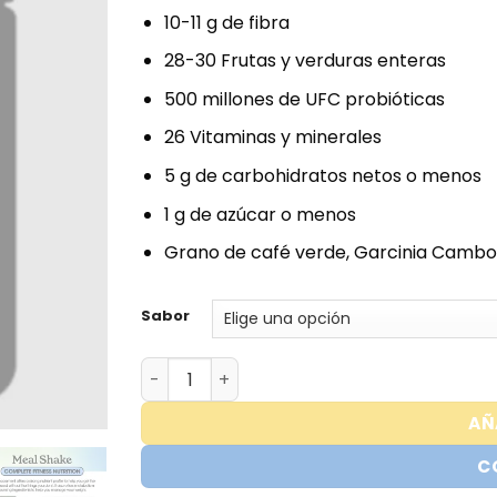
era:
es:
10-11 g de fibra
€39,95.
€19,95.
28-30 Frutas y verduras enteras
500 millones de UFC probióticas
26 Vitaminas y minerales
5 g de carbohidratos netos o menos
1 g de azúcar o menos
Grano de café verde, Garcinia Cambog
Sabor
Fit & Lean - Meal Shake (450gr) cantidad
AÑ
C