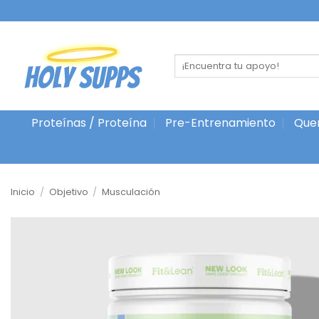
Ir
al
contenido
Buscar
por:
Proteínas / Proteína
Pre-Entrenamiento
Que
Inicio
/
Objetivo
/
Musculación