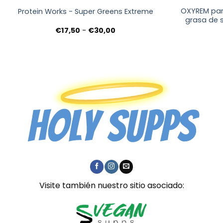
OXYREM pa
Protein Works - Super Greens Extreme
grasa de 
Rango
€
17,50
-
€
30,00
de
precios:
desde
€17,50
hasta
€30,00
Visite también nuestro sitio asociado: