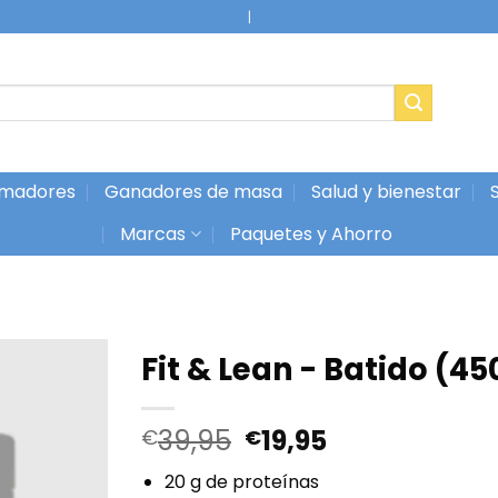
Super Servicio
|
madores
Ganadores de masa
Salud y bienestar
Marcas
Paquetes y Ahorro
Fit & Lean - Batido (45
El
El
39,95
19,95
€
€
precio
precio
20 g de proteínas
original
actual