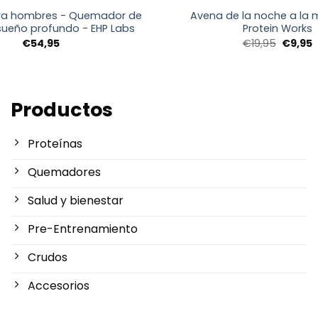
ra hombres - Quemador de
Avena de la noche a la
sueño profundo - EHP Labs
Protein Works
El
E
€
54,95
€
19,95
€
9,95
precio
p
origina
a
era:
e
€19,95.
€
Productos
Proteínas
Quemadores
Salud y bienestar
Pre-Entrenamiento
Crudos
Accesorios