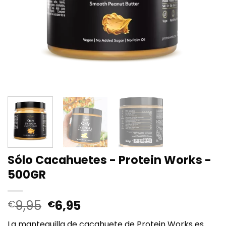
Sólo Cacahuetes - Protein Works -
500GR
El
El
9,95
6,95
€
€
precio
precio
La mantequilla de cacahuete de Protein Works es