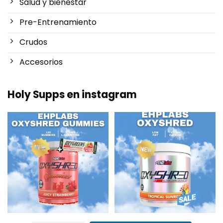
Salud y bienestar
Pre-Entrenamiento
Crudos
Accesorios
Holy Supps en instagram
Nuevo en Holy Supps 🍬⚡
¡Bajo en grasas y 150mg de
OxyShred Gummies de
...
cafeína por ración! ⚡
...
3
0
0
2