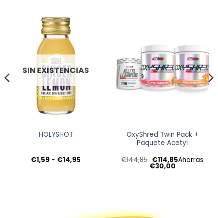
SIN EXISTENCIAS
OxyShred Twin Pack +
HOLYSHOT
Paquete Acetyl
Rango
El
El
€
1,59
-
€
14,95
€
144,85
€
114,85
Ahorras
de
precio
precio
€
30,00
s:
precios:
original
actual
desde
era:
es:
5
€1,59
€144,85.
€114,85.
hasta
5
€14,95