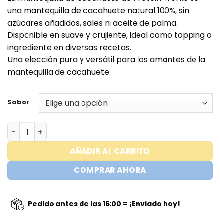
original
actual
una mantequilla de cacahuete natural 100%, sin
era:
es:
azúcares añadidos, sales ni aceite de palma.
€9,95.
€6,95.
Disponible en suave y crujiente, ideal como topping o
ingrediente en diversas recetas.
Una elección pura y versátil para los amantes de la
mantequilla de cacahuete.
Sabor
Only Peanuts - Protein Works - 500GR cantidad
AÑADIR AL CARRITO
COMPRAR AHORA
Pedido antes de las 16:00 = ¡Enviado hoy!