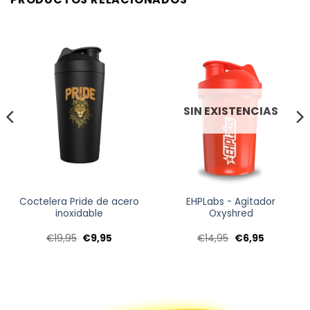
SIN EXISTENCIAS
Coctelera Pride de acero
EHPLabs - Agitador
inoxidable
Oxyshred
El
El
El
El
€
19,95
€
9,95
€
14,95
€
6,95
precio
precio
precio
precio
original
actual
original
actual
era:
es:
era:
es:
€19,95.
€9,95.
€14,95.
€6,95.