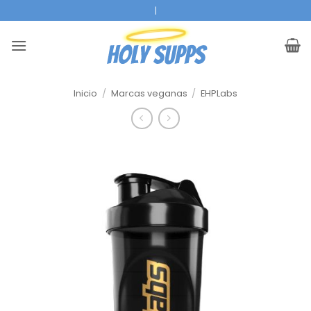
Ir
|
al
contenido
Inicio
/
Marcas veganas
/
EHPLabs