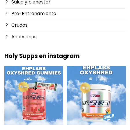
Salud y bienestar
Pre-Entrenamiento
Crudos
Accesorios
Holy Supps en instagram
Nuevo en Holy Supps 🍬⚡
¡Bajo en grasas y 150mg de
OxyShred Gummies de
...
cafeína por ración! ⚡
...
3
0
0
2