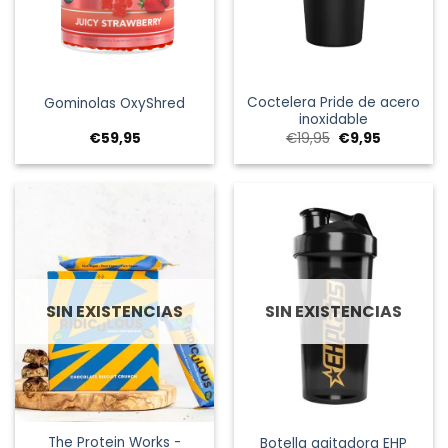
Coctelera Pride de acero
Gominolas OxyShred
inoxidable
El
El
€
59,95
€
19,95
€
9,95
precio
precio
original
actual
era:
es:
€19,95.
€9,95.
SIN EXISTENCIAS
SIN EXISTENCIAS
The Protein Works -
Botella agitadora EHP