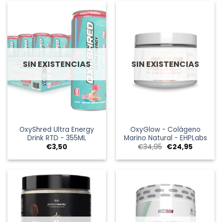
€14,95.
€9,95.
SIN EXISTENCIAS
SIN EXISTENCIAS
OxyShred Ultra Energy
OxyGlow - Colágeno
Drink RTD - 355ML
Marino Natural - EHPLabs
El
El
€
3,50
€
34,95
€
24,95
precio
precio
original
actual
era:
es:
€34,95.
€24,95.