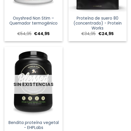
Oxyshred Non Stim –
Proteína de suero 80
Quemador termogénico
(concentrado) - Protein
Works
El
El
El
El
€
54,95
€
44,95
€
34,95
€
24,95
precio
precio
precio
precio
original
actual
original
actual
era:
es:
era:
es:
€54,95.
€44,95.
€34,95.
€24,95.
SIN EXISTENCIAS
Bendita proteína vegetal
- EHPLabs