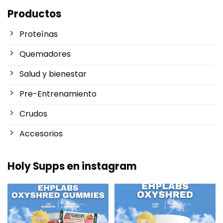
Productos
Proteínas
Quemadores
Salud y bienestar
Pre-Entrenamiento
Crudos
Accesorios
Holy Supps en instagram
Nuevo en Holy Supps 🍬⚡
¡Bajo en grasas y 150mg de
OxyShred Gummies de
...
cafeína por ración! ⚡
...
3
0
0
2