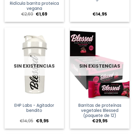
Ridícula barrita proteica
vegana
El
El
€
2,69
€
1,69
€
14,95
precio
precio
original
actual
era:
es:
€2,69.
€1,69.
SIN EXISTENCIAS
SIN EXISTENCIAS
EHP Labs - Agitador
Barritas de proteínas
bendito
vegetales Blessed
(paquete de 12)
El
El
€
14,95
€
9,95
€
29,95
precio
precio
original
actual
era:
es: