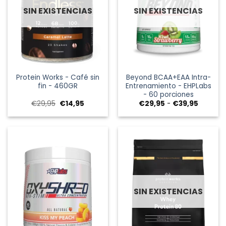
SIN EXISTENCIAS
SIN EXISTENCIAS
Protein Works - Café sin
Beyond BCAA+EAA Intra-
fin - 460GR
Entrenamiento - EHPLabs
- 60 porciones
El
El
Rango
€
29,95
€
14,95
€
29,95
-
€
39,95
precio
precio
de
original
actual
precios:
era:
es:
desde
€29,95.
€14,95.
€29,95
hasta
€39,95
SIN EXISTENCIAS