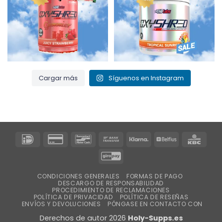
Cargar más
Síguenos en Instagram
IDeal
Tarjeta
Bancontact
Transferencia
Klarna
Belfius
KBC
de
bancaria
GiroPay
crédito
2
CONDICIONES GENERALES
FORMAS DE PAGO
DESCARGO DE RESPONSABILIDAD
PROCEDIMIENTO DE RECLAMACIONES
POLÍTICA DE PRIVACIDAD
POLÍTICA DE RESEÑAS
ENVÍOS Y DEVOLUCIONES
PÓNGASE EN CONTACTO CON
Derechos de autor 2026
Holy-Supps.es