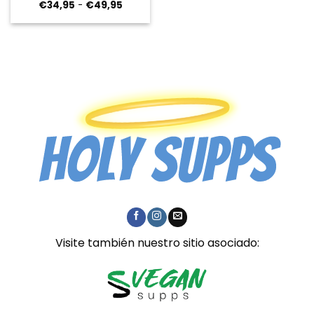
Rango
€
34,95
-
€
49,95
de
precios:
desde
€34,95
hasta
€49,95
Visite también nuestro sitio asociado: