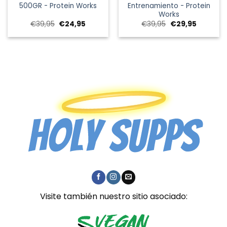
500GR - Protein Works
Entrenamiento - Protein
Works
El
El
El
El
€
39,95
€
24,95
€
39,95
€
29,95
precio
precio
precio
precio
original
actual
original
actual
era:
es:
era:
es:
€39,95.
€24,95.
€39,95.
€29,95.
Visite también nuestro sitio asociado: