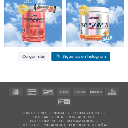
3
0
0
2
Cargar más
Síguenos en Instagram
IDeal
Tarjeta
Bancontact
Transferencia
Klarna
Belfius
KBC
de
bancaria
GiroPay
crédito
2
CONDICIONES GENERALES
FORMAS DE PAGO
DESCARGO DE RESPONSABILIDAD
PROCEDIMIENTO DE RECLAMACIONES
POLÍTICA DE PRIVACIDAD
POLÍTICA DE RESEÑAS