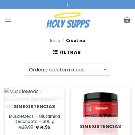
Ir
|
al
contenido
Inicio
/
Creatina
FILTRAR
SIN EXISTENCIAS
MuscleMeds – Glutamina
Decanoato – 300 g
SIN EXISTENCIAS
El
El
€
29,95
€
14,95
precio
precio
original
actual