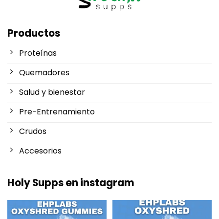
Productos
Proteínas
Quemadores
Salud y bienestar
Pre-Entrenamiento
Crudos
Accesorios
Holy Supps en instagram
Nuevo en Holy Supps 🍬⚡
¡Bajo en grasas y 150mg de
OxyShred Gummies de
...
cafeína por ración! ⚡
...