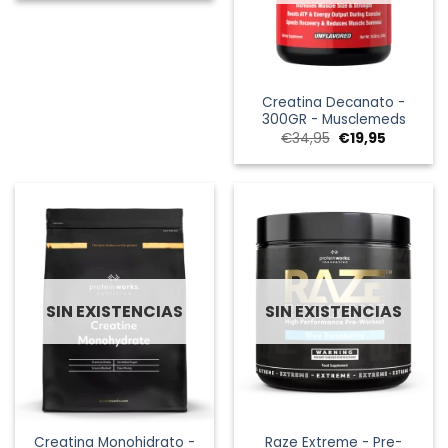
era:
es:
€29,95.
€14,95.
Creatina Decanato -
300GR - Musclemeds
El
El
€
34,95
€
19,95
precio
precio
original
actual
era:
es:
€34,95.
€19,95.
SIN EXISTENCIAS
SIN EXISTENCIAS
Creatina Monohidrato -
Raze Extreme - Pre-