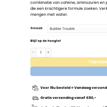
combinatie van cafeïne, aminozuren en 
€54,95.
€44,95.
die een krachtigere formule zoeken. Ver
mengen met water.
Smaak
Blijf op de hoogte!
Oxyshred Hardcore – Thermogenic Burner
TOEVOEG
Voor 16u besteld = Vandaag verzon
Gratis verzending vanaf €60,-