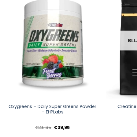
BLI
+
+
Oxygreens – Daily Super Greens Powder
Creatin
– EHPLabs
Oorspronkelijke
Huidige
€
49,95
€
39,95
prijs
prijs
was:
is: