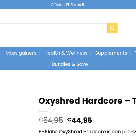
Officieel EHPLabs Reseller
|
Mass gainers
Health & Wellness
Supplements
Bundles & Save
Oxyshred Hardcore – 
Oorspronkelijke
Huidige
54,95
44,95
€
€
prijs
prijs
EHPlabs OxyShred Hardcore is een pre
was:
is: