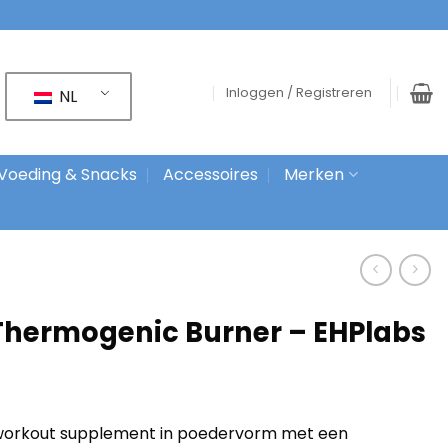
Inloggen / Registreren
NL
Voeding & Snacks
Accessoires
Merken
Thermogenic Burner – EHPlabs
-workout supplement in poedervorm met een