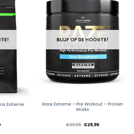
GTE!
BLIJF OP DE HOOGTE!
+
Raze Extreme – Pre Workout – Protein
ens Extreme
Works
Prijsklasse:
Oorspronkelijke
Huidige
0
€
39,95
€
29,95
€17,50
prijs
prijs
tot
was:
is: