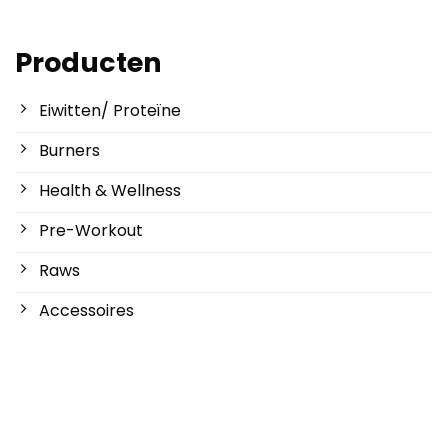
€39,95.
€24,95.
Producten
Eiwitten/ Proteïne
Burners
Health & Wellness
Pre-Workout
Raws
Accessoires