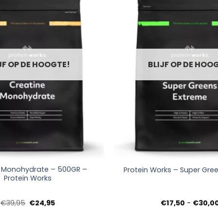
JF OP DE HOOGTE!
BLIJF OP DE HOO
+
e Monohydrate – 500GR –
Protein Works – Super Gre
Protein Works
Oorspronkelijke
Huidige
€
39,95
€
24,95
€
17,50
-
€
30,0
prijs
prijs
was:
is: