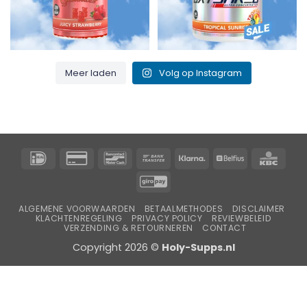
Meer laden
Volg op Instagram
IDeal
Creditcard
Bancontact
Overschrijving
Klarna
Belfius
KBC
2
GiroPay
ALGEMENE VOORWAARDEN
BETAALMETHODES
DISCLAIMER
KLACHTENREGELING
PRIVACY POLICY
REVIEWBELEID
VERZENDING & RETOURNEREN
CONTACT
Copyright 2026 ©
Holy-Supps.nl