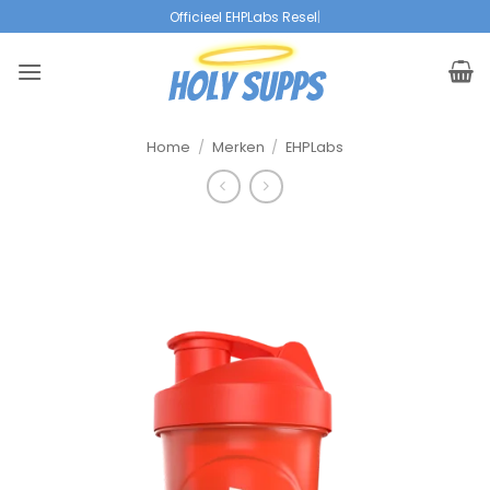
Overslaan
Officieel EHPLabs Reseller
|
naar
inhoud
Home
/
Merken
/
EHPLabs