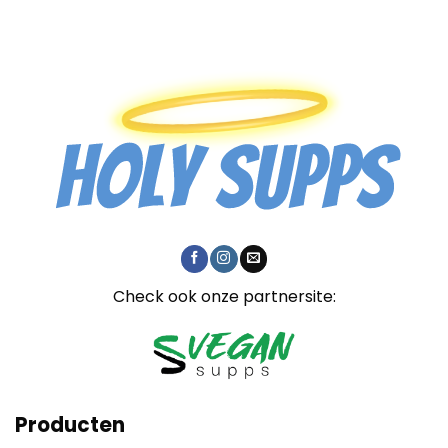
tot
tot
€39,95
€59,95
Check ook onze partnersite:
Producten