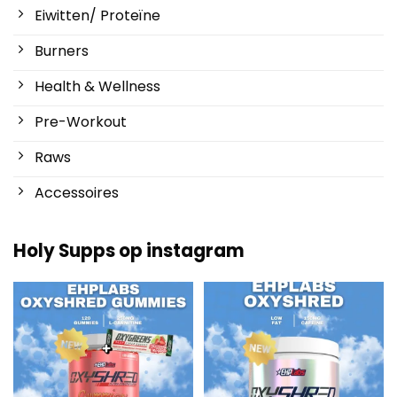
Eiwitten/ Proteïne
Burners
Health & Wellness
Pre-Workout
Raws
Accessoires
Holy Supps op instagram
Nieuw bij Holy Supps 🍬⚡
Laag in vet en 150mg cafeïne per
De OxyShred Gummies
...
serving! ⚡
...
3
0
0
2