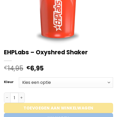
EHPLabs – Oxyshred Shaker
Oorspronkelijke
Huidige
14,95
6,95
€
€
prijs
prijs
was:
is:
Kleur
€14,95.
€6,95.
EHPLabs - Oxyshred Shaker aantal
TOEVOEGEN AAN WINKELWAGEN