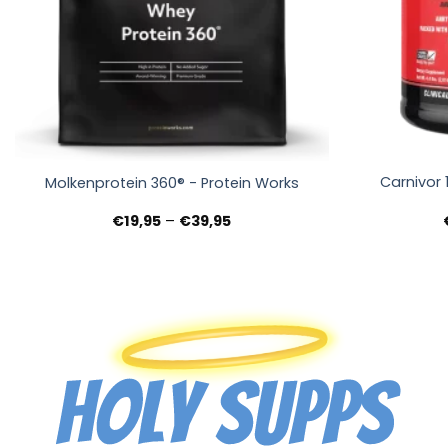
+
+
Carnivor 
Molkenprotein 360® - Protein Works
Preisspanne:
€
19,95
–
€
39,95
€19,95
bis
€39,95