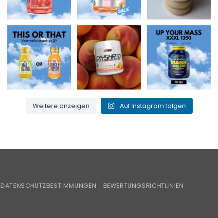
Maté & Guarana für
Küss meinen Pfirsich
Up Your Mass XXXL
den Energiekick
und verbrenne das
1350 = Protein +
oder
...
Fett! 🍑🔥
...
BCAAs für
...
0
0
1
0
1
0
Weitere anzeigen
Auf Instagram folgen
iroPay
DATENSCHUTZBESTIMMUNGEN
BEWERTUNGSRICHTLINIEN