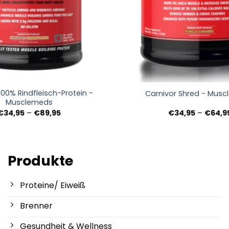
+
100% Rindfleisch-Protein -
Carnivor Shred - Mus
Musclemeds
Preisspanne:
€
34,95
–
€
89,95
€
34,95
–
€
64,9
€34,95
bis
€89,95
Produkte
Proteine/ Eiweiß
Brenner
Gesundheit & Wellness