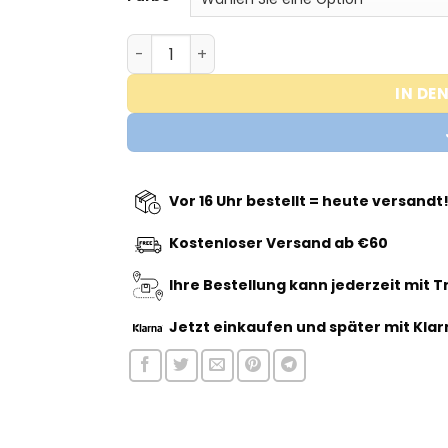
€14,95
€6,95.
EHPLabs - Oxyshred Shaker Menge
IN DE
Vor 16 Uhr bestellt = heute versandt
Kostenloser Versand ab €60
Ihre Bestellung kann jederzeit mit 
Jetzt einkaufen
und später mit Klar