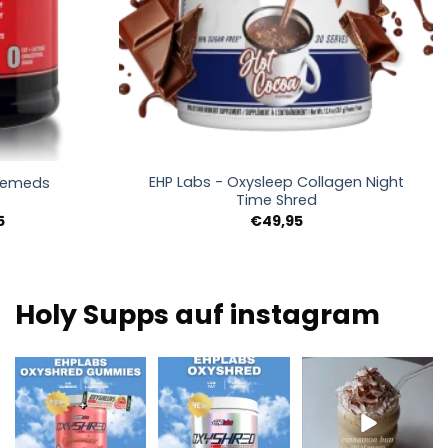
+
EHP Labs - Oxysleep Collagen Night
clemeds
Time Shred
Preisspanne:
5
€
49,95
€34,95
bis
€64,95
Holy Supps auf instagram
Neu bei Holy Supps 🍬
Mit wenig Fett und
Nahrhaft, reich an
⚡
150 mg Koffein pro
Proteinen und perfekt
Die OxyShred
Portion! ⚡
...
für
...
Gummies von
...
0
2
2
0
3
0