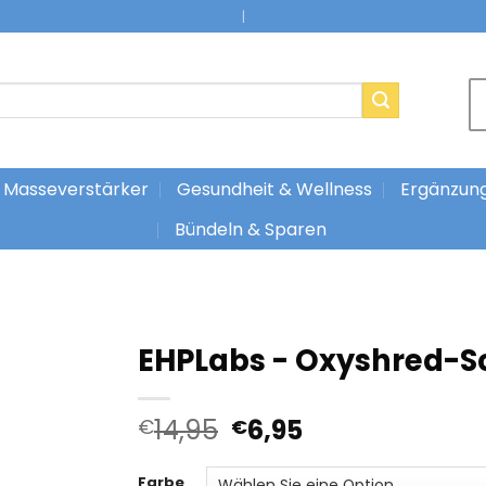
|
Masseverstärker
Gesundheit & Wellness
Ergänzun
Bündeln & Sparen
EHPLabs - Oxyshred-S
Ursprünglicher
Aktueller
14,95
6,95
€
€
Preis
Preis
war:
ist:
Farbe