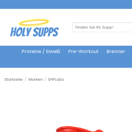
Zum
Inhalt
springen
Suche
nach:
Proteine / Eiweiß
Pre-Workout
Brenner
Startseite
/
Marken
/
EHPLabs