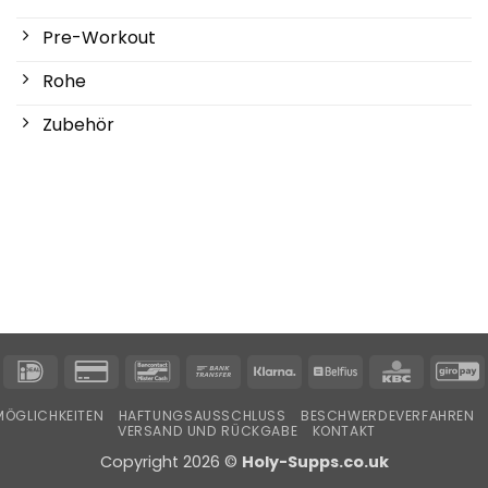
Pre-Workout
Rohe
Zubehör
IDeal
Kreditkarte
Bancontact
Banküberweisung
Klarna
Belfius
KBC
G
2
ÖGLICHKEITEN
HAFTUNGSAUSSCHLUSS
BESCHWERDEVERFAHREN
VERSAND UND RÜCKGABE
KONTAKT
Copyright 2026 ©
Holy-Supps.co.uk