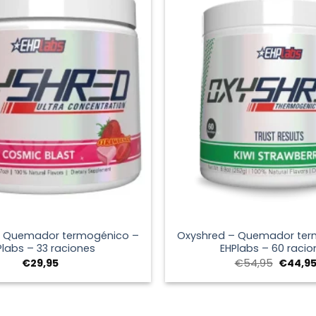
+
– Quemador termogénico –
Oxyshred – Quemador ter
Plabs – 33 raciones
EHPlabs – 60 racio
El
€
29,95
€
54,95
€
44,9
precio
original
era:
€54,95