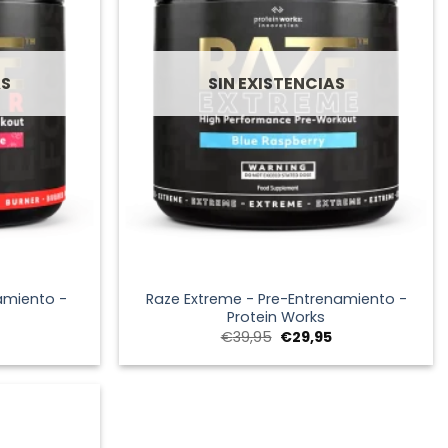
AS
SIN EXISTENCIAS
+
amiento -
Raze Extreme - Pre-Entrenamiento -
Protein Works
El
El
El
€
39,95
€
29,95
precio
precio
precio
actual
original
actual
es:
era:
es:
€29,95.
€39,95.
€29,95.