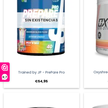
SIN EXISTENCIAS
+
+
Oxyshre
Trained by JP - PrePare Pro
9,7
€
54,95