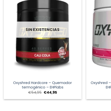
SIN EXISTENCIAS
+
+
Oxyshred Hardcore – Quemador
Oxyshred 
termogénico – EHPlabs
EH
El
El
€
54,95
€
44,95
precio
precio
original
actual
era:
es:
€54,95.
€44,95.