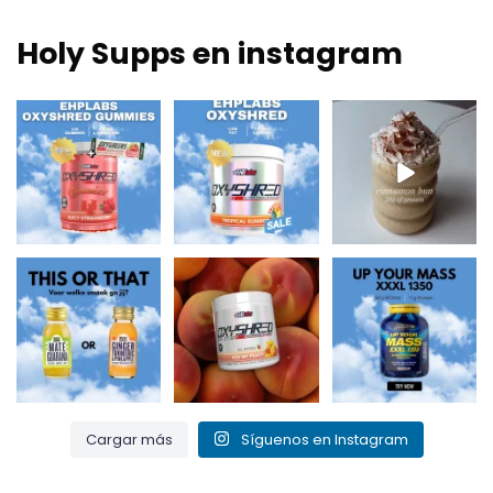
Holy Supps en instagram
Nuevo en Holy Supps
¡Bajo en grasas y
Nutritivo, rico en
🍬⚡
150mg de cafeína
proteínas y perfecto
OxyShred Gummies
por ración! ⚡
...
para
...
de
...
0
2
2
0
3
0
¿Mate y guaraná
¡Bésame el
Up Your Mass XXXL
para un chute de
melocotón y quema
1350 = proteínas +
energía o
...
esa grasa! 🍑🔥
BCAA para el
...
...
0
0
1
0
1
0
Cargar más
Síguenos en Instagram