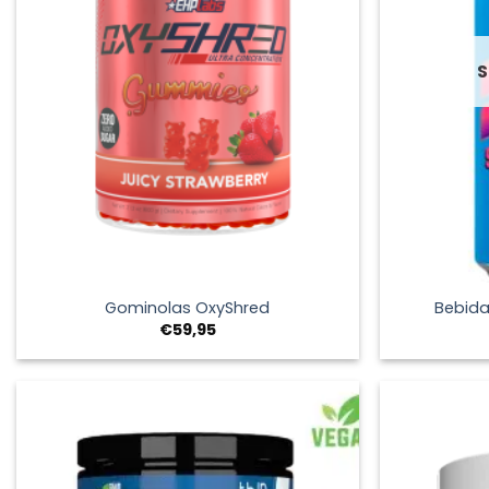
S
+
+
Gominolas OxyShred
Bebida
€
59,95