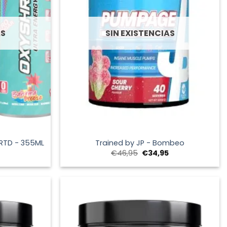
AS
SIN EXISTENCIAS
+
 RTD - 355ML
Trained by JP - Bombeo
El
El
€
46,95
€
34,95
precio
precio
original
actual
era:
es:
€46,95.
€34,95.