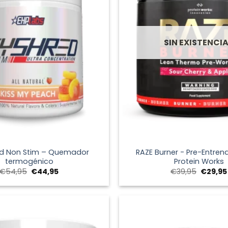
SIN EXISTENCI
+
d Non Stim – Quemador
RAZE Burner - Pre-Entren
termogénico
Protein Works
El
El
El
€
54,95
€
44,95
€
39,95
€
29,95
precio
precio
precio
original
actual
original
era:
es:
era:
€54,95.
€44,95.
€39,95.