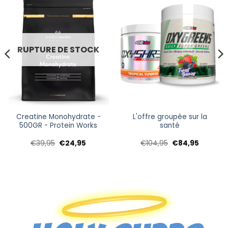
RUPTURE DE STOCK
Creatine Monohydrate -
L'offre groupée sur la
500GR - Protein Works
santé
Le
Le
Le
Le
€
39,95
€
24,95
€
104,95
€
84,95
prix
prix
prix
prix
initial
actuel
initial
actuel
était :
est :
était :
est :
€39,95.
€24,95.
€104,95.
€84,95.