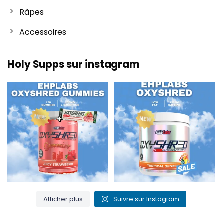
Râpes
Accessoires
Holy Supps sur instagram
Nouveau chez Holy Supps 🍬⚡
Faible teneur en matières
Les gommes OxyShred
...
grasses et 150 mg de
...
3
0
0
2
Afficher plus
Suivre sur Instagram