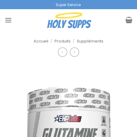
Skip
Super Service
|
to
content
Accueil
/
Produits
/
Suppléments