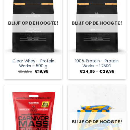
BLIJF OP DE HOOGTE!
BLIJF OP DE HOOGTE!
Clear Whey – Protein
100% Protein – Protein
Works – 500 g
Works – 1.25KG
Oorspronkelijke
Huidige
Prijsklas
€
29,95
€
19,95
€
24,95
-
€
29,95
prijs
prijs
€24,95
was:
is:
tot
€29,95.
€19,95.
€29,95
BLIJF OP DE HOOGTE!