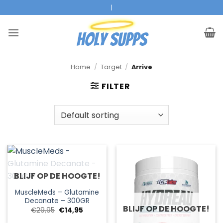
Ga
|
naar
inhoud
Home
/
Target
/
Arrive
FILTER
BLIJF OP DE HOOGTE!
MuscleMeds – Glutamine
Decanate – 300GR
BLIJF OP DE HOOGTE!
Oorspronkelijke
Huidige
€
29,95
€
14,95
prijs
prijs
was:
is: