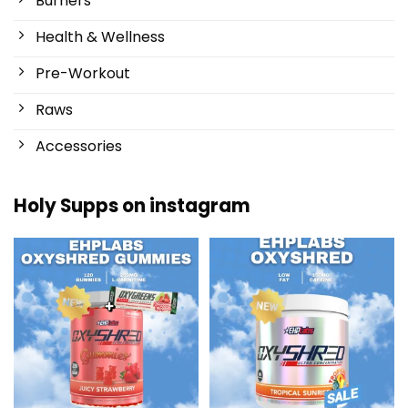
Burners
Health & Wellness
Pre-Workout
Raws
Accessories
Holy Supps on instagram
New at Holy Supps 🍬⚡
Low in fat and 150mg of caffeine
The OxyShred Gummies from
...
per serving! ⚡
...
3
0
0
2