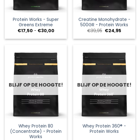
Protein Works - Super
Creatine Monohydrate -
Greens Extreme
500GR - Protein Works
Prijsklasse:
Oorspronkelijke
Huidige
€
17,50
-
€
30,00
€
39,95
€
24,95
€17,50
prijs
prijs
tot
was:
is:
€30,00
€39,95.
€24,95.
BLIJF OP DE HOOGTE!
BLIJF OP DE HOOGTE!
Whey Protein 80
Whey Protein 360® -
(Concentrate) - Protein
Protein Works
Works