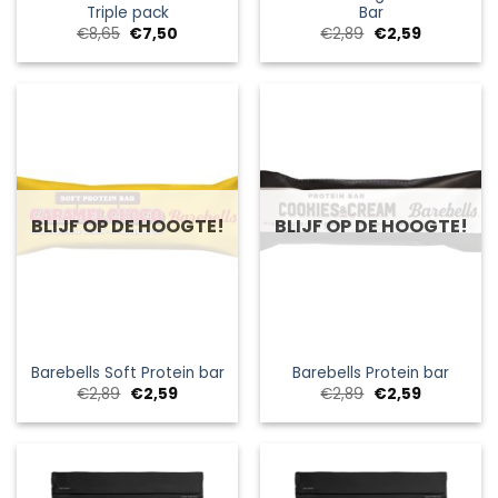
Triple pack
Bar
Oorspronkelijke
Huidige
Oorspronkelijke
Huidige
€
8,65
€
7,50
€
2,89
€
2,59
prijs
prijs
prijs
prijs
was:
is:
was:
is:
€8,65.
€7,50.
€2,89.
€2,59.
BLIJF OP DE HOOGTE!
BLIJF OP DE HOOGTE!
Barebells Soft Protein bar
Barebells Protein bar
Oorspronkelijke
Huidige
Oorspronkelijke
Huidige
€
2,89
€
2,59
€
2,89
€
2,59
prijs
prijs
prijs
prijs
was:
is:
was:
is:
€2,89.
€2,59.
€2,89.
€2,59.