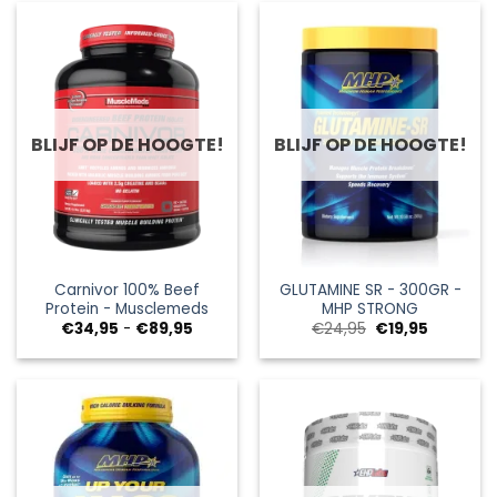
BLIJF OP DE HOOGTE!
BLIJF OP DE HOOGTE!
Carnivor 100% Beef
GLUTAMINE SR - 300GR -
Protein - Musclemeds
MHP STRONG
Prijsklasse:
Oorspronkelijke
Huidige
€
34,95
-
€
89,95
€
24,95
€
19,95
€34,95
prijs
prijs
tot
was:
is:
€89,95
€24,95.
€19,95.