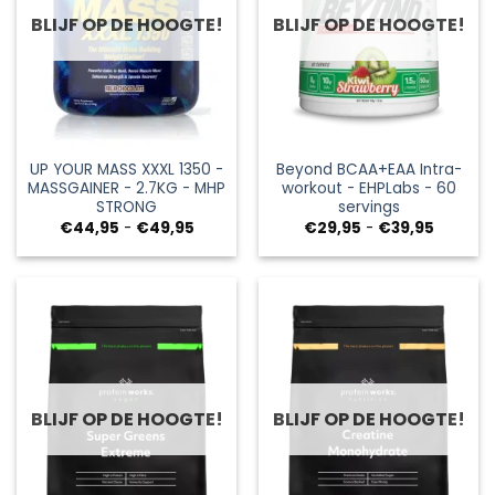
BLIJF OP DE HOOGTE!
BLIJF OP DE HOOGTE!
UP YOUR MASS XXXL 1350 -
Beyond BCAA+EAA Intra-
MASSGAINER - 2.7KG - MHP
workout - EHPLabs - 60
STRONG
servings
Prijsklasse:
Prijsklas
€
44,95
-
€
49,95
€
29,95
-
€
39,95
€44,95
€29,95
tot
tot
€49,95
€39,95
BLIJF OP DE HOOGTE!
BLIJF OP DE HOOGTE!