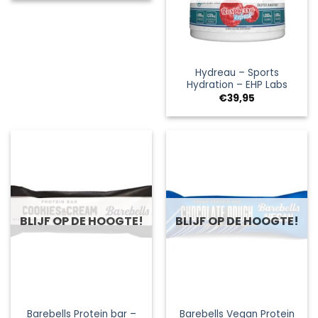
€29,95.
€14,95.
Hydreau – Sports
Hydration – EHP Labs
€
39,95
BLIJF OP DE HOOGTE!
BLIJF OP DE HOOGTE!
Barebells Protein bar –
Barebells Vegan Protein