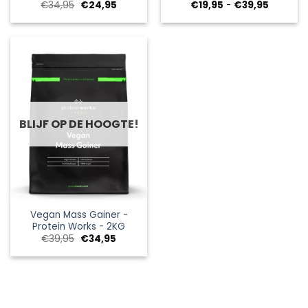
Oorspronkelijke
Huidige
Prijsklas
€
34,95
€
24,95
€
19,95
-
€
39,95
prijs
prijs
€19,95
was:
is:
tot
€34,95.
€24,95.
€39,95
BLIJF OP DE HOOGTE!
Vegan Mass Gainer -
Protein Works - 2KG
Oorspronkelijke
Huidige
€
39,95
€
34,95
prijs
prijs
was:
is:
€39,95.
€34,95.