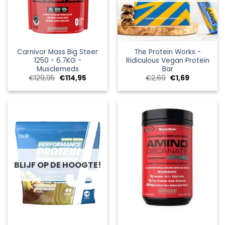
Carnivor Mass Big Steer
The Protein Works -
1250 - 6.7KG -
Ridiculous Vegan Protein
Musclemeds
Bar
Oorspronkelijke
Huidige
Oorspronkelijke
Huidige
€
129,95
€
114,95
€
2,69
€
1,69
prijs
prijs
prijs
prijs
was:
is:
was:
is:
€129,95.
€114,95.
€2,69.
€1,69.
BLIJF OP DE HOOGTE!