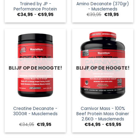
Trained by JP -
Amino Decanate (370gr)
Performance Protein
- Musclemeds
Prijsklasse:
Oorspronkelijke
Huidige
€
34,95
-
€
59,95
€
39,95
€
19,95
€34,95
prijs
prijs
tot
was:
is:
€59,95
€39,95.
€19,95.
BLIJF OP DE HOOGTE!
BLIJF OP DE HOOGTE!
Creatine Decanate -
Carnivor Mass - 100%
300GR - Musclemeds
Beef Protein Mass Gainer
2.6KG - Musclemeds
Oorspronkelijke
Huidige
Prijsklas
€
34,95
€
19,95
€
54,95
-
€
59,95
prijs
prijs
€54,95
was:
is:
tot
€34,95.
€19,95.
€59,95