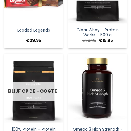
Clear Whey – Protein
Loaded Legends
Works – 500 g
Oorspronkelijke
Huidige
€
29,95
€
29,95
€
19,95
prijs
prijs
was:
is:
€29,95.
€19,95.
BLIJF OP DE HOOGTE!
100% Protein – Protein
Omega 3 High Strength -