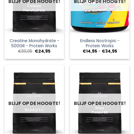
BLIJF OP DE HOOGTE!
BLIJF OP DE HOOGTE!
Creatine Monohydrate -
Endless Nootropic -
500GR - Protein Works
Protein Works
Oorspronkelijke
Huidige
Prijsklas
€
39,95
€
24,95
€
14,95
-
€
34,95
prijs
prijs
€14,95
was:
is:
tot
€39,95.
€24,95.
€34,95
BLIJF OP DE HOOGTE!
BLIJF OP DE HOOGTE!