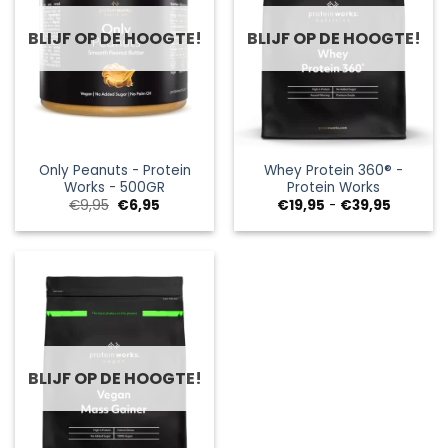
BLIJF OP DE HOOGTE!
BLIJF OP DE HOOGTE!
Only Peanuts - Protein
Whey Protein 360® -
Works - 500GR
Protein Works
Oorspronkelijke
Huidige
Prijsklas
€
9,95
€
6,95
€
19,95
-
€
39,95
prijs
prijs
€19,95
was:
is:
tot
€9,95.
€6,95.
€39,95
BLIJF OP DE HOOGTE!