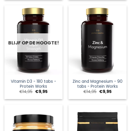
€39,95.
€29,95.
€39,95.
€29,95.
BLIJF OP DE HOOGTE!
Vitamin D3 - 180 tabs -
Zinc and Magnesium - 90
Protein Works
tabs - Protein Works
Oorspronkelijke
Huidige
Oorspronkelijke
Huidige
€
14,95
€
9,95
€
14,95
€
9,95
prijs
prijs
prijs
prijs
was:
is:
was:
is:
€14,95.
€9,95.
€14,95.
€9,95.