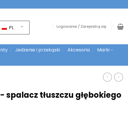
Logowanie / Zarejestruj się
PL
nty
Jedzenie i przekąski
Akcesoria
Marki
 spalacz tłuszczu głębokiego