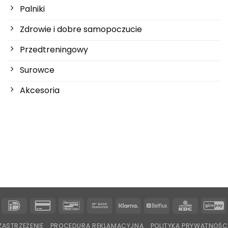
Palniki
Zdrowie i dobre samopoczucie
Przedtreningowy
Surowce
Akcesoria
IDeal
Karta
Bancontact
Przelew
Klarna
Belfius
KBC
G
kredytowa
bankowy
ZASTRZEŻENIE
PROCEDURA REKLAMACYJNA
POLITYKA PRYWATNOŚC
2