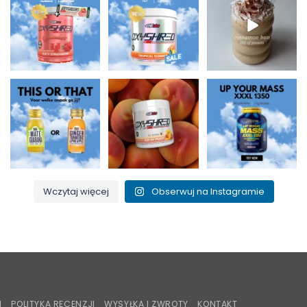
Supps 🍬⚡
tłuszczu i 150 mg
białko i idealne na
OxyShred Gummies
kofeiny w
...
jesienne
...
od
...
0
2
2
0
3
0
Maté i guarana dla
Pocałuj moją
Up Your Mass XXXL
zastrzyku energii czy
brzoskwinię i spal ten
1350 = białka + BCAA
imbir,
...
tłuszcz! 🍑🔥
...
dla budowy
...
0
0
1
0
1
0
Wczytaj więcej
Obserwuj na Instagramie
iroPay
I
POLITYKA RECENZJI
WYSYŁKA I ZWROTY
KONTAKT