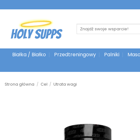
Przejdź
do
treści
Szukaj:
Białka / Białko
Przedtreningowy
Palniki
Maso
Strona główna
/
Cel
/
Utrata wagi