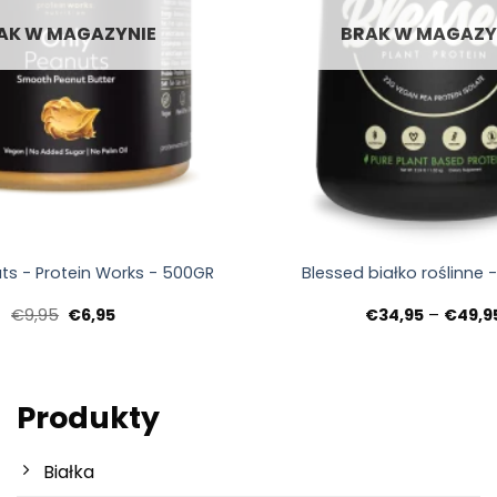
AK W MAGAZYNIE
BRAK W MAGAZY
+
ts - Protein Works - 500GR
Blessed białko roślinne 
Pierwotna
Aktualna
€
9,95
€
6,95
€
34,95
–
€
49,9
cena
cena:
wynosiła:
€6,95.
€9,95.
Produkty
Białka