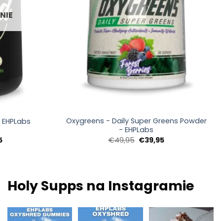
NIE
+
Oxygreens - Daily Super Greens Powder
- EHPLabs
- EHPLabs
Zakres
Pierwotna
Aktualna
5
€
49,95
€
39,95
cen:
cena
cena:
od
wynosiła:
€39,95.
€34,95
€49,95.
do
€49,95
Holy Supps na Instagramie
Nowości w Holy
Niska zawartość
Pożywne, bogate w