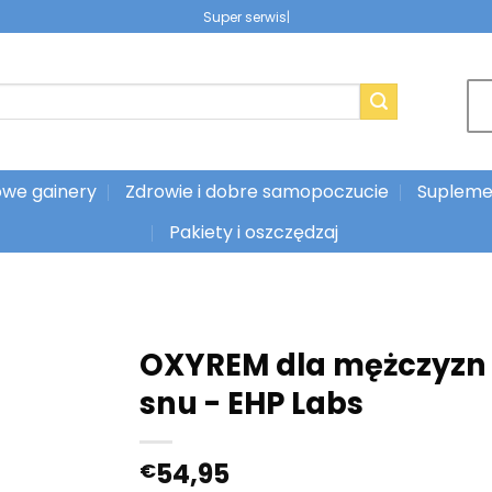
|
we gainery
Zdrowie i dobre samopoczucie
Supleme
Pakiety i oszczędzaj
OXYREM dla mężczyzn -
snu - EHP Labs
54,95
€