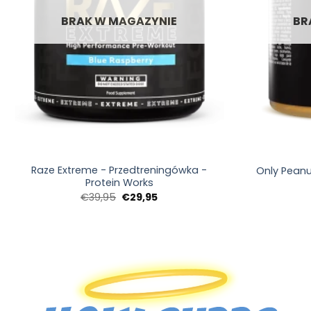
BRAK W MAGAZYNIE
BR
+
+
Raze Extreme - Przedtreningówka -
Only Peanu
Protein Works
Pierwotna
Aktualna
€
39,95
€
29,95
cena
cena:
wynosiła:
€29,95.
€39,95.