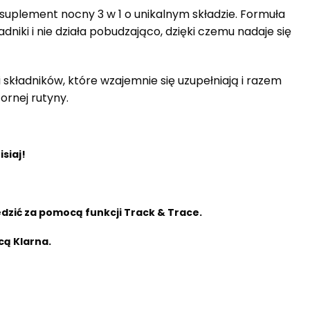
uplement nocny 3 w 1 o unikalnym składzie. Formuła
niki i nie działa pobudzająco, dzięki czemu nadaje się
kładników, które wzajemnie się uzupełniają i razem
rnej rutyny.
siaj!
zić za pomocą funkcji Track & Trace.
cą Klarna.