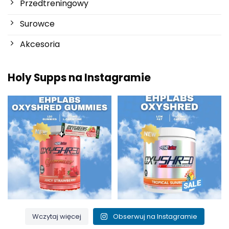
Przedtreningowy
Surowce
Akcesoria
Holy Supps na Instagramie
Nowości w Holy Supps 🍬⚡
Niska zawartość tłuszczu i 150
OxyShred Gummies od
...
mg kofeiny w
...
3
0
0
2
Wczytaj więcej
Obserwuj na Instagramie