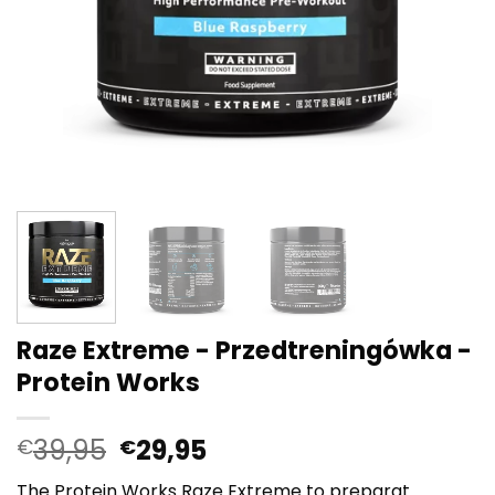
Raze Extreme - Przedtreningówka -
Protein Works
Pierwotna
Aktualna
39,95
29,95
€
€
cena
cena:
The Protein Works Raze Extreme to preparat