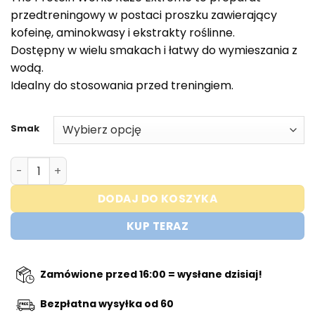
wynosiła:
€29,95.
przedtreningowy w postaci proszku zawierający
€39,95.
kofeinę, aminokwasy i ekstrakty roślinne.
Dostępny w wielu smakach i łatwy do wymieszania z
wodą.
Idealny do stosowania przed treningiem.
Smak
ilość Raze Extreme - Pre Workout - Protein Works
DODAJ DO KOSZYKA
KUP TERAZ
Zamówione przed 16:00 = wysłane dzisiaj!
Bezpłatna wysyłka od 60