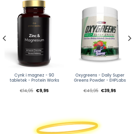
Cynk i magnez - 90
Oxygreens - Daily Super
tabletek - Protein Works
Greens Powder - EHPLabs
a
Pierwotna
Aktualna
Pierwotna
Aktualna
€
14,95
€
9,95
€
49,95
€
39,95
cena
cena:
cena
cena:
wynosiła:
€9,95.
wynosiła:
€39,95.
€14,95.
€49,95.