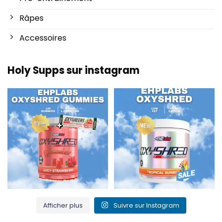
Râpes
Accessoires
Holy Supps sur instagram
Nouveau chez Holy Supps 🍬⚡
Faible teneur en matières
Les gommes OxyShred
...
grasses et 150 mg de
...
3
0
0
2
Afficher plus
Suivre sur Instagram