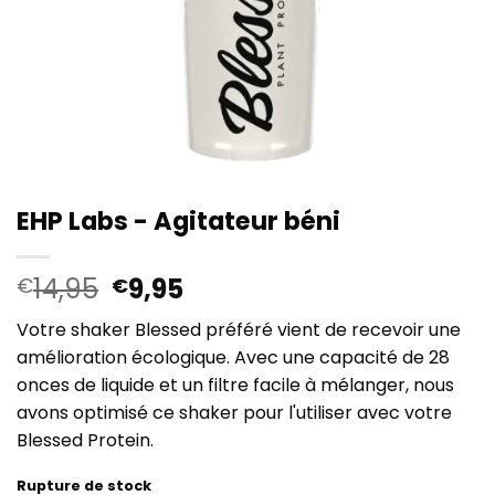
EHP Labs - Agitateur béni
Le
Le
14,95
9,95
€
€
prix
prix
Votre shaker Blessed préféré vient de recevoir une
initial
actuel
amélioration écologique. Avec une capacité de 28
était :
est :
onces de liquide et un filtre facile à mélanger, nous
€14,95.
€9,95.
avons optimisé ce shaker pour l'utiliser avec votre
Blessed Protein.
Rupture de stock