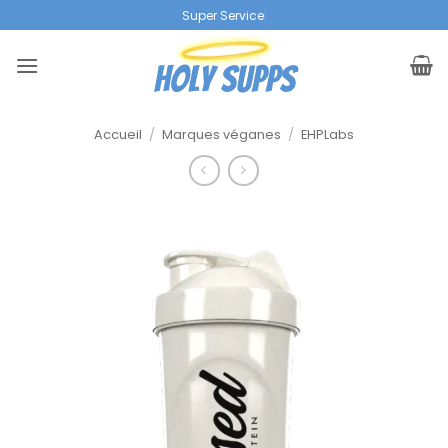
Skip
|
to
content
Accueil
/
Marques véganes
/
EHPLabs