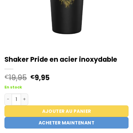
Shaker Pride en acier inoxydable
Le
Le
19,95
9,95
€
€
prix
prix
En stock
initial
actuel
quantité de Pride Stainless Steel Shaker
était :
est :
€19,95.
€9,95.
AJOUTER AU PANIER
ACHETER MAINTENANT