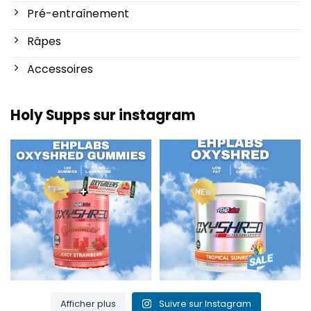
Pré-entraînement
Râpes
Accessoires
Holy Supps sur instagram
Nouveau chez Holy Supps 🍬⚡
Faible teneur en matières
Les gommes OxyShred
...
grasses et 150 mg de
...
3
0
0
2
Afficher plus
Suivre sur Instagram