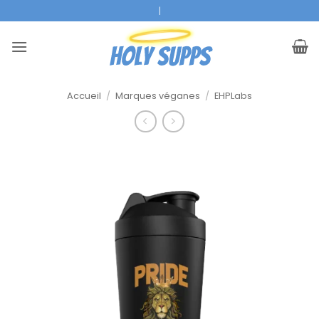
Skip
Marques A Premium
|
to
content
Accueil
/
Marques véganes
/
EHPLabs