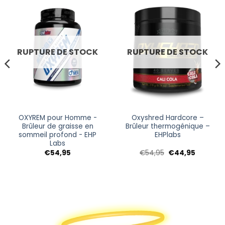
RUPTURE DE STOCK
RUPTURE DE STOCK
OXYREM pour Homme -
Oxyshred Hardcore –
Brûleur de graisse en
Brûleur thermogénique –
sommeil profond - EHP
EHPlabs
Labs
Le
Le
€
54,95
€
54,95
€
44,95
prix
prix
initial
actuel
était :
est :
.
€54,95.
€44,95.