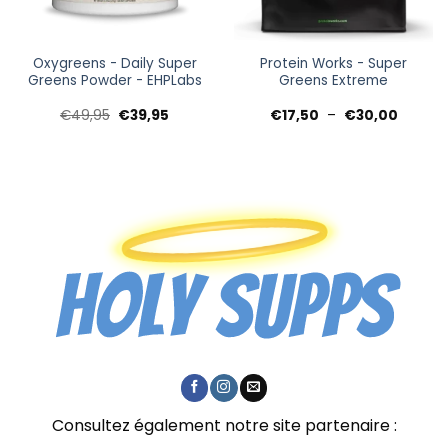
Oxygreens - Daily Super
Protein Works - Super
Greens Powder - EHPLabs
Greens Extreme
Le
Le
Plage
€
49,95
€
39,95
€
17,50
–
€
30,00
prix
prix
de
initial
actuel
prix :
était :
est :
€17,50
€49,95.
€39,95.
à
€30,00
Consultez également notre site partenaire :