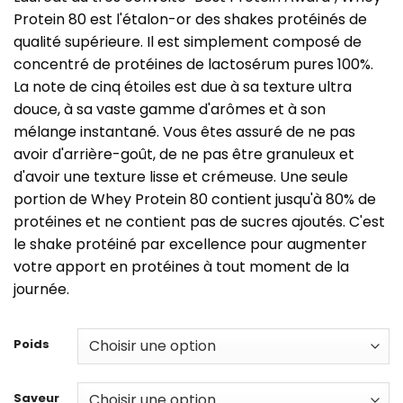
initial
actuel
Protein 80 est l'étalon-or des shakes protéinés de
était :
est :
qualité supérieure. Il est simplement composé de
€34,95.
€24,95.
concentré de protéines de lactosérum pures 100%.
La note de cinq étoiles est due à sa texture ultra
douce, à sa vaste gamme d'arômes et à son
mélange instantané. Vous êtes assuré de ne pas
avoir d'arrière-goût, de ne pas être granuleux et
d'avoir une texture lisse et crémeuse. Une seule
portion de Whey Protein 80 contient jusqu'à 80% de
protéines et ne contient pas de sucres ajoutés. C'est
le shake protéiné par excellence pour augmenter
votre apport en protéines à tout moment de la
journée.
Poids
Saveur