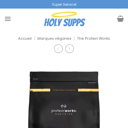
Skip
|
to
content
Accueil
/
Marques véganes
/
The Protein Works