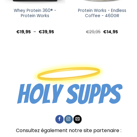
Whey Protein 360® -
Protein Works - Endless
Protein Works
Coffee - 460GR
Plage
Le
Le
€
19,95
–
€
39,95
€
29,95
€
14,95
de
prix
prix
prix :
initial
actuel
€19,95
était :
est :
à
€29,95.
€14,95.
€39,95
Consultez également notre site partenaire :