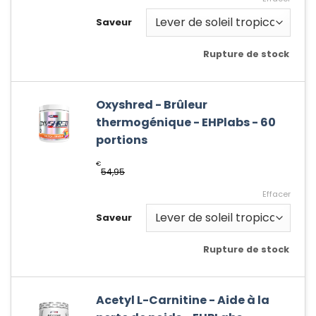
Saveur
Rupture de stock
Oxyshred - Brûleur
thermogénique - EHPlabs - 60
portions
€
54,95
Effacer
Saveur
Rupture de stock
Acetyl L-Carnitine - Aide à la