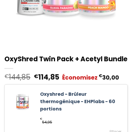
OxyShred Twin Pack + Acetyl Bundle
Le
Le
144,85
114,85
€
€
€
Économisez
30,00
prix
prix
initial
actuel
Oxyshred - Brûleur
était :
est :
thermogénique - EHPlabs - 60
€144,85.
€114,85.
portions
€
54,95
Effacer