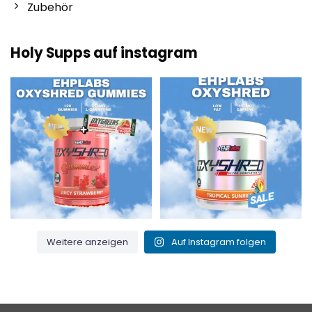
Zubehör
Holy Supps auf instagram
Neu bei Holy Supps 🍬⚡
Mit wenig Fett und 150 mg Koffein
Die OxyShred Gummies von
...
pro Portion! ⚡
...
3
0
0
2
Weitere anzeigen
Auf Instagram folgen