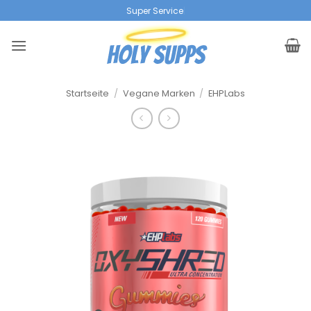
Zum
|
Inhalt
springen
Startseite
/
Vegane Marken
/
EHPLabs